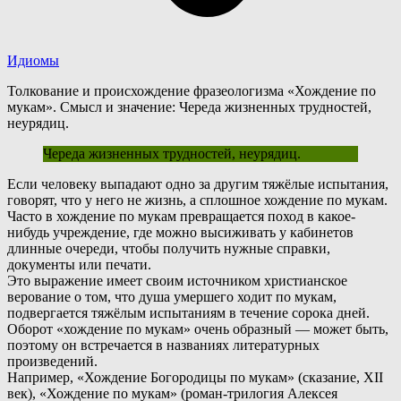
Идиомы
Толкование и происхождение фразеологизма «Хождение по
мукам». Смысл и значение: Череда жизненных трудностей,
неурядиц.
Череда жизненных трудностей, неурядиц.
Е
сли человеку выпадают одно за другим тяжёлые испытания,
говорят, что у него не жизнь, а сплошное хождение по мукам.
Часто в хождение по мукам превращается поход в какое-
нибудь учреждение, где можно высиживать у кабинетов
длинные очереди, чтобы получить нужные справки,
документы или печати.
Это выражение имеет своим источником христианское
верование о том, что душа умершего ходит по мукам,
подвергается тяжёлым испытаниям в течение сорока дней.
О
борот «хождение по мукам» очень образный — может быть,
поэтому он встречается в названиях литературных
произведений.
Например, «Хождение Богородицы по мукам» (сказание, XII
век), «Хождение по мукам» (роман-трилогия Алексея