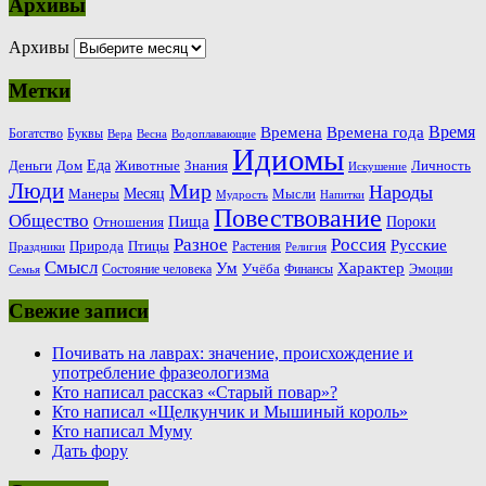
Архивы
Архивы
Метки
Время
Времена
Времена года
Богатство
Буквы
Вера
Весна
Водоплавающие
Идиомы
Еда
Деньги
Животные
Знания
Дом
Личность
Искушение
Люди
Мир
Народы
Месяц
Манеры
Мысли
Мудрость
Напитки
Повествование
Общество
Пища
Пороки
Отношения
Россия
Разное
Русские
Природа
Птицы
Растения
Праздники
Религия
Смысл
Ум
Характер
Учёба
Состояние человека
Финансы
Эмоции
Семья
Свежие записи
Почивать на лаврах: значение, происхождение и
употребление фразеологизма
Кто написал рассказ «Старый повар»?
Кто написал «Щелкунчик и Мышиный король»
Кто написал Муму
Дать фору