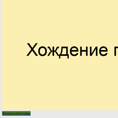
Фразеологизмы