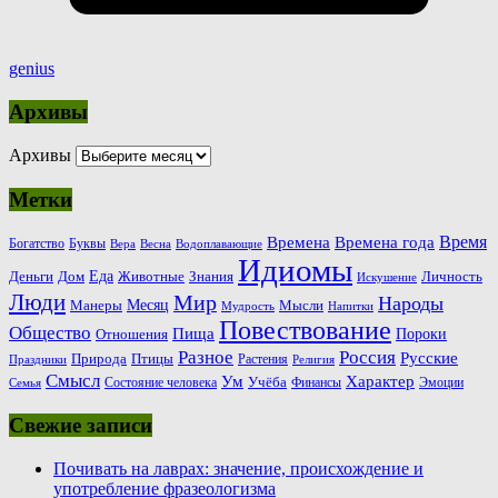
genius
Архивы
Архивы
Метки
Время
Времена
Времена года
Богатство
Буквы
Вера
Весна
Водоплавающие
Идиомы
Еда
Деньги
Животные
Знания
Дом
Личность
Искушение
Люди
Мир
Народы
Месяц
Манеры
Мысли
Мудрость
Напитки
Повествование
Общество
Пища
Пороки
Отношения
Россия
Разное
Русские
Природа
Птицы
Растения
Праздники
Религия
Смысл
Ум
Характер
Учёба
Состояние человека
Финансы
Эмоции
Семья
Свежие записи
Почивать на лаврах: значение, происхождение и
употребление фразеологизма