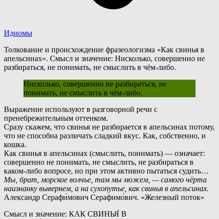
Идиомы
Толкование и происхождение фразеологизма «Как свинья в
апельсинах». Смысл и значение: Нисколько, совершенно не
разбираться, не понимать, не смыслить в чём-либо.
Нисколько, совершенно не разбираться, не
понимать, не смыслить в чём-либо.
В
ыражение используют в разговорной речи с
пренебрежительным оттенком.
Сразу скажем, что свинья не разбирается в апельсинах потому,
что не способна различать сладкий вкус. Как, собственно, и
кошка.
К
ак свинья в апельсинах (смыслить, понимать) — означает:
совершенно не понимать, не смыслить, не разбираться в
каком-либо вопросе, но при этом активно пытаться судить…
Мы, брат, морское волчье, там мы можем, — самого чёрта
наизнанку вывернем, а на сухопутье, как свинья в апельсинах.
Александр Серафи́мович Серафимо́вич. «Железный поток»
Смысл и значение: КАК СВИНЬЯ́ В