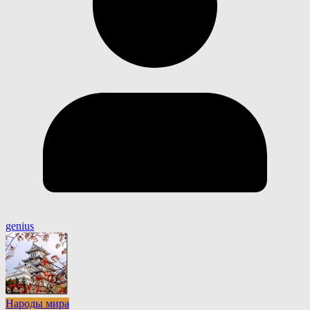
genius
Народы мира