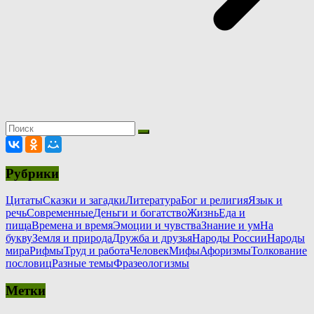
Рубрики
Цитаты
Сказки и загадки
Литература
Бог и религия
Язык и
речь
Современные
Деньги и богатство
Жизнь
Еда и
пища
Времена и время
Эмоции и чувства
Знание и ум
На
букву
Земля и природа
Дружба и друзья
Народы России
Народы
мира
Рифмы
Труд и работа
Человек
Мифы
Афоризмы
Толкование
пословиц
Разные темы
Фразеологизмы
Метки