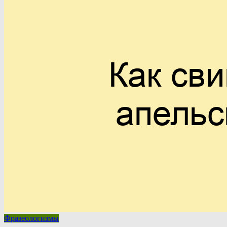
Фразеологизмы