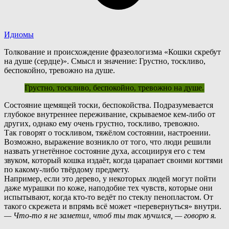
Идиомы
Толкование и происхождение фразеологизма «Кошки скребут
на душе (сердце)». Смысл и значение: Грустно, тоскливо,
беспокойно, тревожно на душе.
Грустно, тоскливо, беспокойно, тревожно на душе.
С
остояние щемящей тоски, беспокойства. Подразумевается
глубокое внутреннее переживание, скрываемое кем-либо от
других, однако ему очень грустно, тоскливо, тревожно.
Так говорят о тоскливом, тяжёлом состоянии, настроении.
В
озможно, выражение возникло от того, что люди решили
назвать угнетённое состояние духа, ассоциируя его с тем
звуком, который кошка издаёт, когда царапает своими когтями
по какому-либо твёрдому предмету.
Н
апример, если это дерево, у некоторых людей могут пойти
даже мурашки по коже, наподобие тех чувств, которые они
испытывают, когда кто-то ведёт по стеклу пенопластом. От
такого скрежета и впрямь всё может «перевернуться» внутри.
— Что-то я не заметил, чтоб ты так мучился, — говорю я.