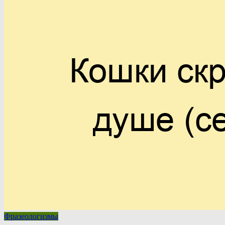
Фразеологизмы