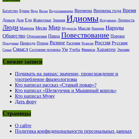
Время
Времена
Времена года
Богатство
Буквы
Вера
Весна
Водоплавающие
Идиомы
Еда
Деньги
Животные
Знания
Дом
Личность
Искушение
Люди
Мир
Народы
Месяц
Манеры
Мысли
Мудрость
Напитки
Повествование
Общество
Пища
Пороки
Отношения
Россия
Разное
Русские
Природа
Птицы
Растения
Праздники
Религия
Смысл
Ум
Характер
Учёба
Состояние человека
Финансы
Эмоции
Семья
Свежие записи
Почивать на лаврах: значение, происхождение и
употребление фразеологизма
Кто написал рассказ «Старый повар»?
Кто написал «Щелкунчик и Мышиный король»
Кто написал Муму
Дать фору
Страницы
О сайте
Политика конфиденциальности персональных данных