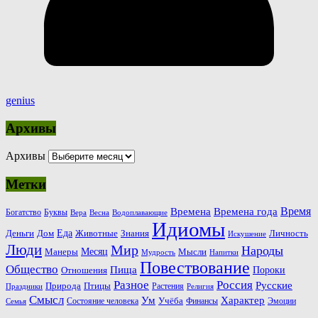
genius
Архивы
Архивы
Метки
Время
Времена
Времена года
Богатство
Буквы
Вера
Весна
Водоплавающие
Идиомы
Еда
Деньги
Животные
Знания
Дом
Личность
Искушение
Люди
Мир
Народы
Месяц
Манеры
Мысли
Мудрость
Напитки
Повествование
Общество
Пища
Пороки
Отношения
Россия
Разное
Русские
Природа
Птицы
Растения
Праздники
Религия
Смысл
Ум
Характер
Учёба
Состояние человека
Финансы
Эмоции
Семья