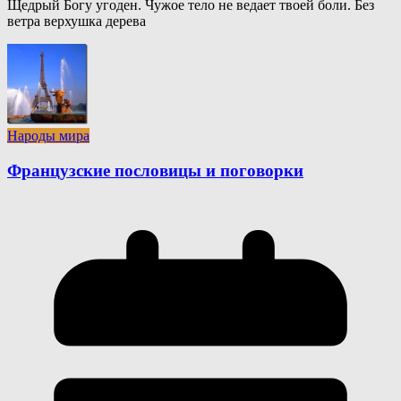
Щедрый Богу угоден. Чужое тело не ведает твоей боли. Без
ветра верхушка дерева
Народы мира
Французские пословицы и поговорки