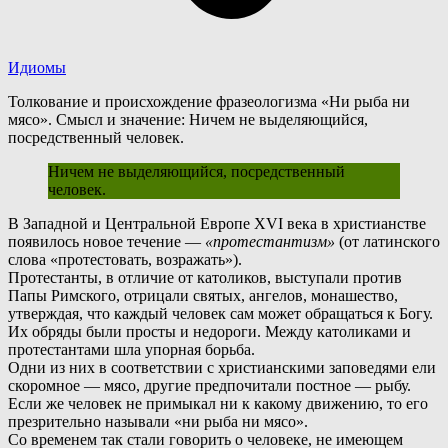
Идиомы
Толкование и происхождение фразеологизма «Ни рыба ни
мясо». Смысл и значение: Ничем не выделяющийся,
посредственный человек.
Ничем не выделяющийся, посредственный
человек.
В
Западной и Центральной Европе XVI века в христианстве
появилось новое течение —
«протестантизм»
(от латинского
слова «протестовать, возражать»).
Протестанты, в отличие от католиков, выступали против
Папы Римского, отрицали святых, ангелов, монашество,
утверждая, что каждый человек сам может обращаться к Богу.
Их обряды были просты и недороги. Между католиками и
протестантами шла упорная борьба.
О
дни из них в соответствии с христианскими заповедями ели
скоромное — мясо, другие предпочитали постное — рыбу.
Если же человек не примыкал ни к какому движению, то его
презрительно называли «ни рыба ни мясо».
Со временем так стали говорить о человеке, не имеющем