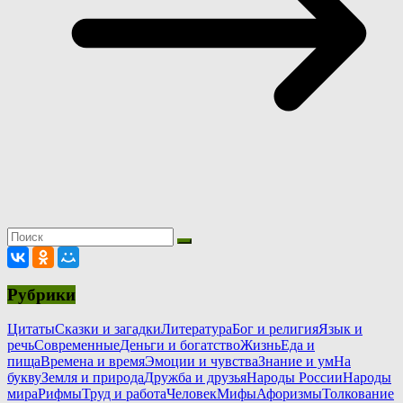
Рубрики
Цитаты
Сказки и загадки
Литература
Бог и религия
Язык и
речь
Современные
Деньги и богатство
Жизнь
Еда и
пища
Времена и время
Эмоции и чувства
Знание и ум
На
букву
Земля и природа
Дружба и друзья
Народы России
Народы
мира
Рифмы
Труд и работа
Человек
Мифы
Афоризмы
Толкование