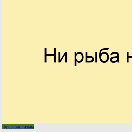
Фразеологизмы