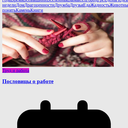
недели
Дом
Драгоценности
Дружба
Друзья
Еда
Жадность
Животны
понять
Камень
Книги
Труд и работа
Пословицы о работе