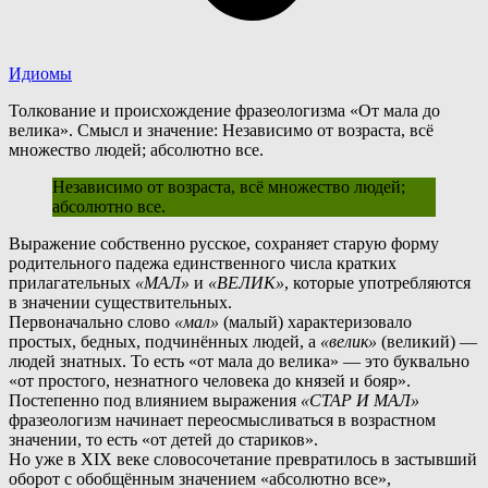
Идиомы
Толкование и происхождение фразеологизма «От мала до
велика». Смысл и значение: Независимо от возраста, всё
множество людей; абсолютно все.
Независимо от возраста, всё множество людей;
абсолютно все.
В
ыражение собственно русское, сохраняет старую форму
родительного падежа единственного числа кратких
прилагательных
«МАЛ»
и
«ВЕЛИК»
, которые употребляются
в значении существительных.
Первоначально слово
«мал»
(малый) характеризовало
простых, бедных, подчинённых людей, а
«велик»
(великий) —
людей знатных. То есть «от мала до велика» — это буквально
«от простого, незнатного человека до князей и бояр».
П
остепенно под влиянием выражения
«СТАР И МАЛ»
фразеологизм начинает переосмысливаться в возрастном
значении, то есть «от детей до стариков».
Но уже в XIX веке словосочетание превратилось в застывший
оборот с обобщённым значением «абсолютно все»,