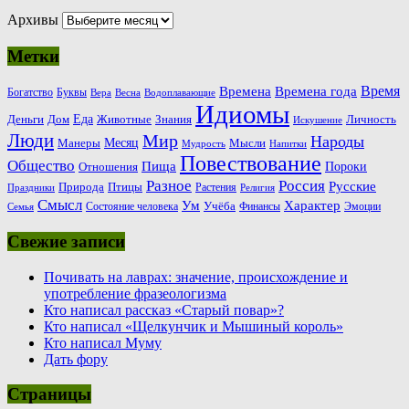
Архивы
Метки
Время
Времена
Времена года
Богатство
Буквы
Вера
Весна
Водоплавающие
Идиомы
Еда
Деньги
Животные
Знания
Дом
Личность
Искушение
Люди
Мир
Народы
Месяц
Манеры
Мысли
Мудрость
Напитки
Повествование
Общество
Пища
Пороки
Отношения
Россия
Разное
Русские
Природа
Птицы
Растения
Праздники
Религия
Смысл
Ум
Характер
Учёба
Состояние человека
Финансы
Эмоции
Семья
Свежие записи
Почивать на лаврах: значение, происхождение и
употребление фразеологизма
Кто написал рассказ «Старый повар»?
Кто написал «Щелкунчик и Мышиный король»
Кто написал Муму
Дать фору
Страницы