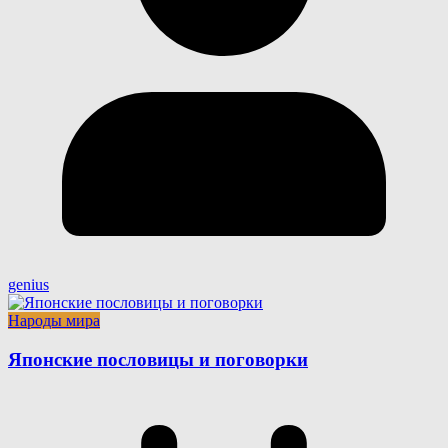
genius
Народы мира
Японские пословицы и поговорки