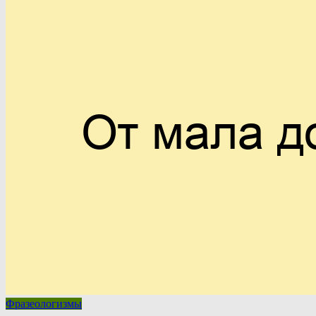
Фразеологизмы