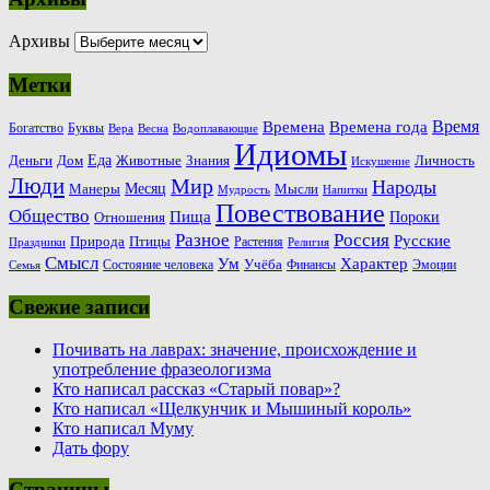
Архивы
Метки
Время
Времена
Времена года
Богатство
Буквы
Вера
Весна
Водоплавающие
Идиомы
Еда
Деньги
Животные
Знания
Дом
Личность
Искушение
Люди
Мир
Народы
Месяц
Манеры
Мысли
Мудрость
Напитки
Повествование
Общество
Пища
Пороки
Отношения
Россия
Разное
Русские
Природа
Птицы
Растения
Праздники
Религия
Смысл
Ум
Характер
Учёба
Состояние человека
Финансы
Эмоции
Семья
Свежие записи
Почивать на лаврах: значение, происхождение и
употребление фразеологизма
Кто написал рассказ «Старый повар»?
Кто написал «Щелкунчик и Мышиный король»
Кто написал Муму
Дать фору
Страницы