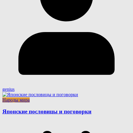
genius
Народы мира
Японские пословицы и поговорки