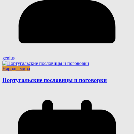
genius
Народы мира
Португальские пословицы и поговорки