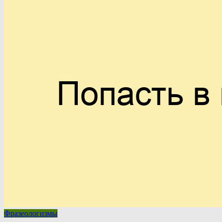
Фразеологизмы