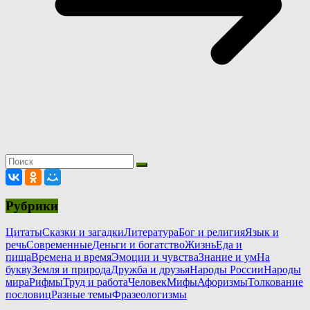
Рубрики
Цитаты
Сказки и загадки
Литература
Бог и религия
Язык и
речь
Современные
Деньги и богатство
Жизнь
Еда и
пища
Времена и время
Эмоции и чувства
Знание и ум
На
букву
Земля и природа
Дружба и друзья
Народы России
Народы
мира
Рифмы
Труд и работа
Человек
Мифы
Афоризмы
Толкование
пословиц
Разные темы
Фразеологизмы