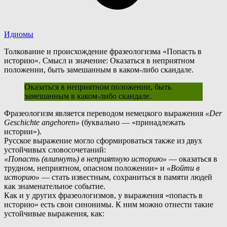
Идиомы
Толкование и происхождение фразеологизма «Попасть в
историю». Смысл и значение: Оказаться в неприятном
положении, быть замешанным в каком-либо скандале.
Оказаться в неприятном положении, быть
замешанным в каком-либо скандале.
Ф
разеологизм является переводом немецкого выражения
«Der
Geschichte angehoren»
(буквально — «принадлежать
истории»).
Русское выражение могло сформироваться также из двух
устойчивых словосочетаний:
«Попасть (влипнуть) в неприятную историю»
— оказаться в
трудном, неприятном, опасном положении» и
«Войти в
историю»
— стать известным, сохраниться в памяти людей
как знаменательное событие.
К
ак и у других фразеологизмов, у выражения «попасть в
историю» есть свои синонимы. К ним можно отнести такие
устойчивые выражения, как: