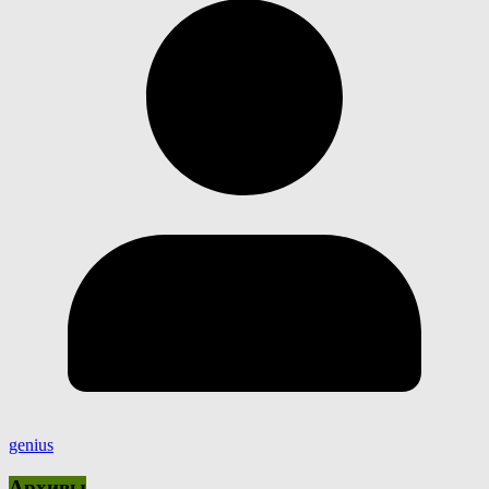
genius
Архивы