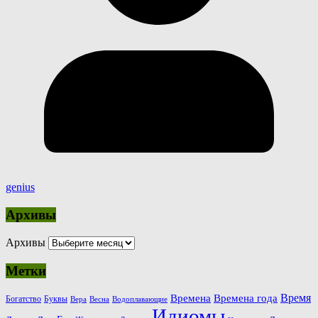
genius
Архивы
Архивы
Метки
Время
Времена
Времена года
Богатство
Буквы
Вера
Весна
Водоплавающие
Идиомы