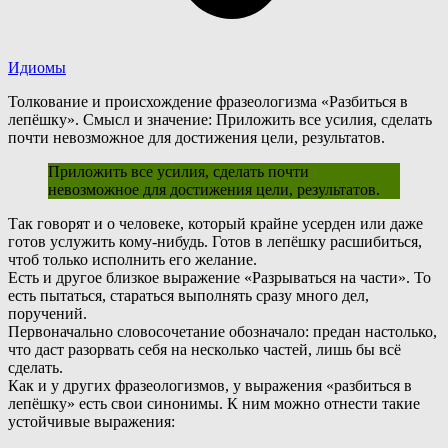
Идиомы
Толкование и происхождение фразеологизма «Разбиться в
лепёшку». Смысл и значение: Приложить все усилия, сделать
почти невозможное для достижения цели, результатов.
Приложить все усилия, сделать почти
невозможное для достижения цели, результатов.
Т
ак говорят и о человеке, который крайне усерден или даже
готов услужить кому-нибудь. Готов в лепёшку расшибиться,
чтоб только исполнить его желание.
Есть и другое близкое выражение «Разрываться на части». То
есть пытаться, стараться выполнять сразу много дел,
поручений.
Первоначально словосочетание обозначало: предан настолько,
что даст разорвать себя на несколько частей, лишь бы всё
сделать.
К
ак и у других фразеологизмов, у выражения «разбиться в
лепёшку» есть свои синонимы. К ним можно отнести такие
устойчивые выражения: