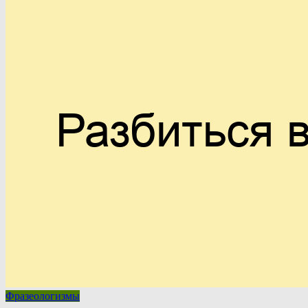
Фразеологизмы