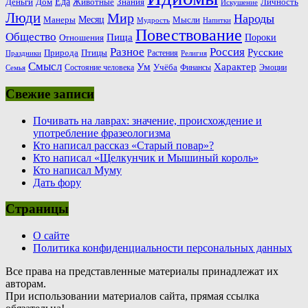
Еда
Деньги
Животные
Знания
Дом
Личность
Искушение
Люди
Мир
Народы
Месяц
Манеры
Мысли
Мудрость
Напитки
Повествование
Общество
Пища
Пороки
Отношения
Россия
Разное
Русские
Природа
Птицы
Растения
Праздники
Религия
Смысл
Ум
Характер
Учёба
Состояние человека
Финансы
Эмоции
Семья
Свежие записи
Почивать на лаврах: значение, происхождение и
употребление фразеологизма
Кто написал рассказ «Старый повар»?
Кто написал «Щелкунчик и Мышиный король»
Кто написал Муму
Дать фору
Страницы
О сайте
Политика конфиденциальности персональных данных
Все права на представленные материалы принадлежат их
авторам.
При использовании материалов сайта, прямая ссылка