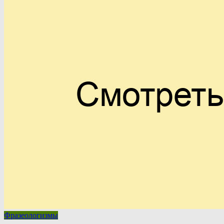
Фразеологизмы