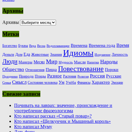
Архивы
Архивы
Метки
Время
Времена
Времена года
Богатство
Буквы
Вера
Весна
Водоплавающие
Идиомы
Еда
Деньги
Животные
Знания
Дом
Личность
Искушение
Люди
Мир
Народы
Месяц
Манеры
Мысли
Мудрость
Напитки
Повествование
Общество
Пища
Пороки
Отношения
Россия
Разное
Русские
Природа
Птицы
Растения
Праздники
Религия
Смысл
Ум
Характер
Учёба
Состояние человека
Финансы
Эмоции
Семья
Свежие записи
Почивать на лаврах: значение, происхождение и
употребление фразеологизма
Кто написал рассказ «Старый повар»?
Кто написал «Щелкунчик и Мышиный король»
Кто написал Муму
Дать фору