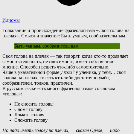
Идиомы
Толкование и происхождение фразеологизма «Своя голова на
плечах». Смысл и значение: Быть умным, сообразительным.
Быть умным, сообразительным.
С
воя голова на плечах — так говорят, когда кто-то проявляет
самостоятельность, независимость, имеет собственное
мнение. Способен решать что-либо самостоятельно.
Ч
аще в указательной форме
у кого?
у ученика, у тебя… своя
голова на плечах, то есть кто-либо достаточно умён,
сообразителен, толков, практичен.
В
русском языке есть много фразеологизмов со словом
«голова»:
Не сносить головы
Сломя голову
Ломать голову
Сложить голову
Но надо иметь голову на плечах, — сказал Орлов, — надо