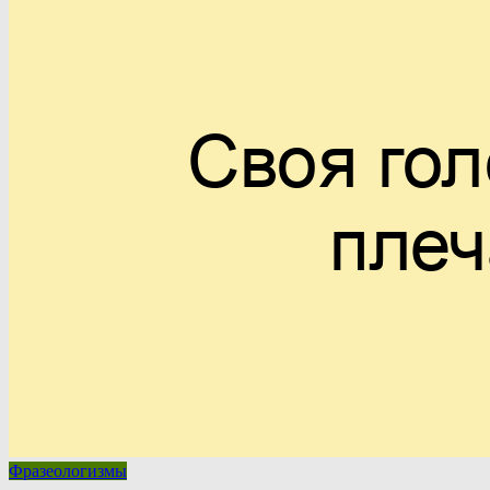
Фразеологизмы