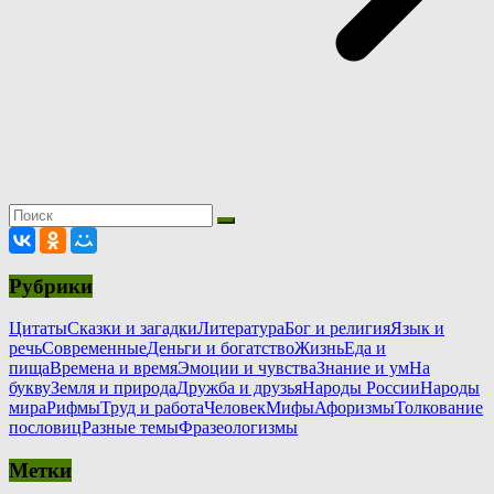
Рубрики
Цитаты
Сказки и загадки
Литература
Бог и религия
Язык и
речь
Современные
Деньги и богатство
Жизнь
Еда и
пища
Времена и время
Эмоции и чувства
Знание и ум
На
букву
Земля и природа
Дружба и друзья
Народы России
Народы
мира
Рифмы
Труд и работа
Человек
Мифы
Афоризмы
Толкование
пословиц
Разные темы
Фразеологизмы
Метки