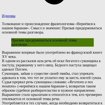
Идиомы
Толкование и происхождение фразеологизма «Вернёмся к
нашим баранам». Смысл и значение: Призыв придерживаться
основной темы разговора.
Призыв придерживаться основной темы
разговора.
В
ыражение впервые было употреблено во французской книге
XV века.
В одном из рассказов шла речь об иске богатого суконщика к
пастуху, укравшему у него овец. Бедного пастуха защищал
адвокат Патлен.
Суконщик, забыв о существе своей тяжбы, стал упрекать
адвоката в том, что тот не уплатил ему за шесть локтей сукна.
С
удья прервал речь суконщика словами:
«Revenons а nos
moutons»
(«вернёмся к нашим баранам»), возвратив таким
образом судебное разбирательство в нужное направление.
В
ыражение стало крылатым и относится к тем, кто чрезмерно
отвлекается от основной темы речи.
У
потребляется в тех случаях, когда необходимо возвратиться к