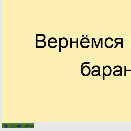
Фразеологизмы