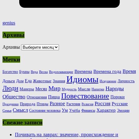
genius
Архивы
Архивы
Метки
Время
Времена
Времена года
Богатство
Буквы
Вера
Весна
Водоплавающие
Идиомы
Еда
Деньги
Животные
Знания
Дом
Личность
Искушение
Люди
Мир
Народы
Месяц
Манеры
Мысли
Мудрость
Напитки
Повествование
Общество
Пища
Пороки
Отношения
Россия
Разное
Русские
Природа
Птицы
Растения
Праздники
Религия
Смысл
Ум
Характер
Учёба
Состояние человека
Финансы
Эмоции
Семья
Свежие записи
Почивать на лаврах: значение, происхождение и