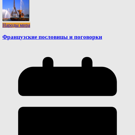
Народы мира
Французские пословицы и поговорки