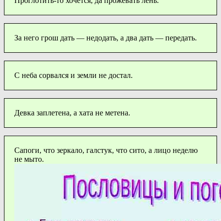
Проглотить-то хочется, да прожевать лень.
За него грош дать — недодать, а два дать — передать.
С неба сорвался и земли не достал.
Девка заплетена, а хата не метена.
Сапоги, что зеркало, галстук, что сито, а лицо неделю
не мыто.