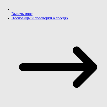
Высечь море
Пословицы и поговорки о соседях