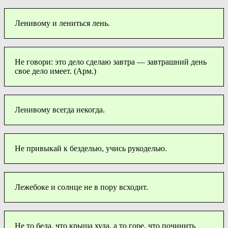
Ленивому и лениться лень.
Не говори: это дело сделаю завтра — завтрашний день
свое дело имеет. (Арм.)
Ленивому всегда некогда.
Не привыкай к безделью, учись рукоделью.
Лежебоке и солнце не в пору всходит.
Не то беда, что крыша худа, а то горе, что починить