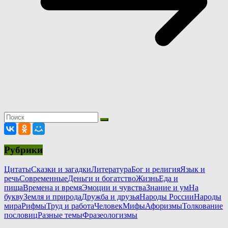
Рубрики
Цитаты
Сказки и загадки
Литература
Бог и религия
Язык и
речь
Современные
Деньги и богатство
Жизнь
Еда и
пища
Времена и время
Эмоции и чувства
Знание и ум
На
букву
Земля и природа
Дружба и друзья
Народы России
Народы
мира
Рифмы
Труд и работа
Человек
Мифы
Афоризмы
Толкование
пословиц
Разные темы
Фразеологизмы