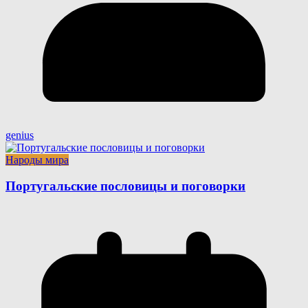
genius
Народы мира
Португальские пословицы и поговорки