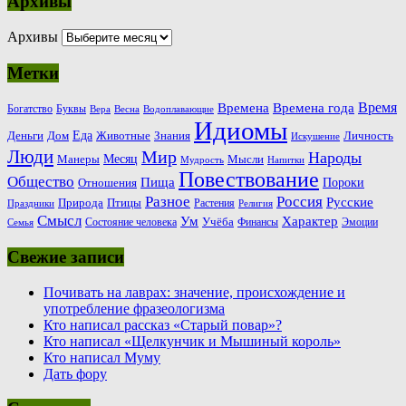
Архивы
Архивы
Метки
Время
Времена
Времена года
Богатство
Буквы
Вера
Весна
Водоплавающие
Идиомы
Еда
Деньги
Животные
Знания
Дом
Личность
Искушение
Люди
Мир
Народы
Месяц
Манеры
Мысли
Мудрость
Напитки
Повествование
Общество
Пища
Пороки
Отношения
Россия
Разное
Русские
Природа
Птицы
Растения
Праздники
Религия
Смысл
Ум
Характер
Учёба
Состояние человека
Финансы
Эмоции
Семья
Свежие записи
Почивать на лаврах: значение, происхождение и
употребление фразеологизма
Кто написал рассказ «Старый повар»?
Кто написал «Щелкунчик и Мышиный король»
Кто написал Муму
Дать фору