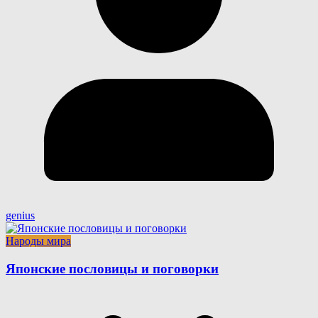
genius
Народы мира
Японские пословицы и поговорки