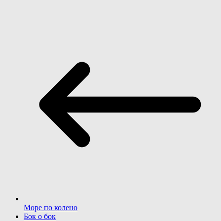
Море по колено
Бок о бок