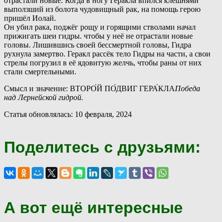
отрастали новые. Когда в ногу Геракла впился клешнями
выползший из болота чудовищный рак, на помощь герою
пришёл Иолай.
О
н убил рака, поджёг рощу и горящими стволами начал
прижигать шеи гидры. чтобы у неё не отрастали новые
головы. Лишившись своей бессмертной головы, Гидра
рухнула замертво. Геракл рассёк тело Гидры на части, а свои
стрелы погрузил в её ядовитую желчь, чтобы раны от них
стали смертельными.
Смысл и значение: ВТОРО́Й ПО́ДВИГ ГЕРА́КЛА
Победа
над Лернейской гидрой.
Статья обновлялась: 10 февраля, 2024
Поделитесь с друзьями:
А вот ещё интересные