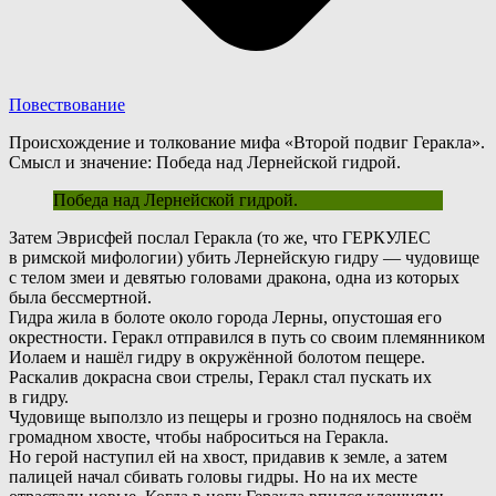
Повествование
Происхождение и толкование мифа «Второй подвиг Геракла».
Смысл и значение: Победа над Лернейской гидрой.
Победа над Лернейской гидрой.
З
атем Эврисфей послал Геракла (то же, что ГЕРКУЛЕС
в римской мифологии) убить Лернейскую гидру — чудовище
с телом змеи и девятью головами дракона, одна из которых
была бессмертной.
Гидра жила в болоте около города Лерны, опустошая его
окрестности. Геракл отправился в путь со своим племянником
Иолаем и нашёл гидру в окружённой болотом пещере.
Раскалив докрасна свои стрелы, Геракл стал пускать их
в гидру.
Ч
удовище выползло из пещеры и грозно поднялось на своём
громадном хвосте, чтобы наброситься на Геракла.
Н
о герой наступил ей на хвост, придавив к земле, а затем
палицей начал сбивать головы гидры. Но на их месте