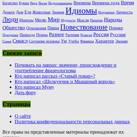
Время
Времена
Времена года
Богатство
Буквы
Вера
Весна
Водоплавающие
Идиомы
Еда
Деньги
Животные
Знания
Дом
Личность
Искушение
Люди
Мир
Народы
Месяц
Манеры
Мысли
Мудрость
Напитки
Повествование
Общество
Пища
Пороки
Отношения
Россия
Разное
Русские
Природа
Птицы
Растения
Праздники
Религия
Смысл
Ум
Характер
Учёба
Состояние человека
Финансы
Эмоции
Семья
Свежие записи
Почивать на лаврах: значение, происхождение и
употребление фразеологизма
Кто написал рассказ «Старый повар»?
Кто написал «Щелкунчик и Мышиный король»
Кто написал Муму
Дать фору
Страницы
О сайте
Политика конфиденциальности персональных данных
Все права на представленные материалы принадлежат их