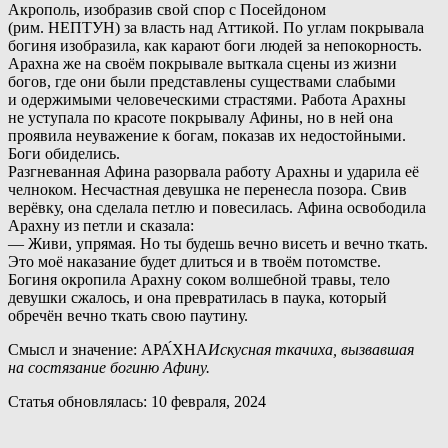
Акрополь, изобразив свой спор с Посейдоном
(рим. НЕПТУН) за власть над Аттикой. По углам покрывала
богиня изобразила, как карают боги людей за непокорность.
Арахна же на своём покрывале выткала сцены из жизни
богов, где они были представлены существами слабыми
и одержимыми человеческими страстями. Работа Арахны
не уступала по красоте покрывалу Афины, но в ней она
проявила неуважение к богам, показав их недостойными.
Боги обиделись.
Р
азгневанная Афина разорвала работу Арахны и ударила её
челноком. Несчастная девушка не перенесла позора. Свив
верёвку, она сделала петлю и повесилась. Афина освободила
Арахну из петли и сказала:
— Живи, упрямая. Но ты будешь вечно висеть и вечно ткать.
Это моё наказание будет длиться и в твоём потомстве.
Б
огиня окропила Арахну соком волшебной травы, тело
девушки сжалось, и она превратилась в паука, который
обречён вечно ткать свою паутину.
Смысл и значение: АРА́ХНА
Искусная ткачиха, вызвавшая
на состязание богиню Афину.
Статья обновлялась: 10 февраля, 2024