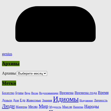
genius
Архивы
Архивы
Метки
Время
Времена
Времена года
Богатство
Буквы
Вера
Весна
Водоплавающие
Идиомы
Еда
Деньги
Животные
Знания
Дом
Личность
Искушение
Люди
Мир
Народы
Месяц
Манеры
Мысли
Мудрость
Напитки