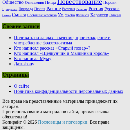
Повествование
Общество
Пища
Пороки
Отношения
Россия
Разное
Русские
Природа
Птицы
Растения
Праздники
Религия
Смысл
Ум
Характер
Учёба
Состояние человека
Финансы
Эмоции
Семья
Свежие записи
Почивать на лаврах: значение, происхождение и
употребление фразеологизма
Кто написал рассказ «Старый повар»?
Кто написал «Щелкунчик и Мышиный король»
Кто написал Муму
Дать фору
Страницы
О сайте
Политика конфиденциальности персональных данных
Все права на представленные материалы принадлежат их
авторам.
При использовании материалов сайта, прямая ссылка
обязательна!
Копирайт © 2026
Пословицы и поговорки
. Все права
защищены.