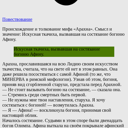
Повествование
Происхождение и толкование мифа «Арахна». Смысл и
значение: Искусная ткачиха, вызвавшая на состязание богиню
Афину.
Искусная ткачиха, вызвавшая на состязание
богиню Афину.
А
рахна, прославившаяся на всю Лидию своим искусством
ткачества, считала, что на свете ей нет в этом равных. Она
даже решила посостязаться с самой Афиной (то же, что
МИНЕРВА в римской мифологии). Узнав об этом, богиня,
приняв вид сгорбленной старухи, предстала перед Арахной.
— Не стоит вызывать богиню на состязание, — сказала она.
— Стремись среди смертных быть первой.
— Не нужны мне твои наставления, старуха. Я хочу
состязаться с богиней! — возмутилась Арахна.
— Я — Афина! — воскликнула богиня, принимая свой
настоящий облик.
Н
ачалось состязание. Судьями в этом споре были двенадцать
богов Олимпа. Афина выткала на своём покрывале афинский