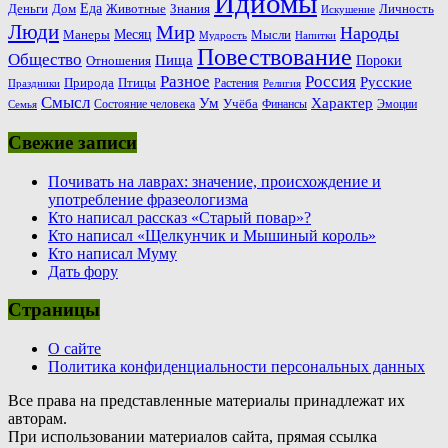
Идиомы
Еда
Деньги
Животные
Знания
Дом
Личность
Искушение
Люди
Мир
Народы
Месяц
Манеры
Мысли
Мудрость
Напитки
Повествование
Общество
Пища
Пороки
Отношения
Россия
Разное
Русские
Природа
Птицы
Растения
Праздники
Религия
Смысл
Ум
Характер
Учёба
Состояние человека
Финансы
Эмоции
Семья
Свежие записи
Почивать на лаврах: значение, происхождение и
употребление фразеологизма
Кто написал рассказ «Старый повар»?
Кто написал «Щелкунчик и Мышиный король»
Кто написал Муму
Дать фору
Страницы
О сайте
Политика конфиденциальности персональных данных
Все права на представленные материалы принадлежат их
авторам.
При использовании материалов сайта, прямая ссылка