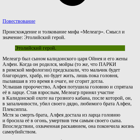
Повествование
Происхождение и толкование мифа «Мелеагр». Смысл и
значение: Этолийский герой.
Этолийский герой.
М
елеагр был сыном калидонского царя Ойнея и его жены
Алфеи. Когда он родился, мойры (то же, что ПАРКИ
в римской мифологии) предсказали, что мальчик будет
благороден, храбр, но будет жить, лишь пока головня,
пылавшая в это время в очаге, не сгорит дотла.
Услышав пророчество, Алфея потушила головню и спрятала
её в ларце. Став взрослым, Мелеагр принял участие
в Калидонской охоте на грозного кабана, после которой, он,
в запальчивости, убил своего дядю, любимого брата Алфеи,
Плексиппа.
М
стя за смерть брата, Алфея достала из ларца головню
и бросила её в огонь, умертвив тем самым своего сына.
Впоследствии, охваченная раскаянием, она покончила жизнь
самоубийством.