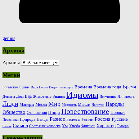
genius
Архивы
Архивы
Метки
Время
Времена
Времена года
Богатство
Буквы
Вера
Весна
Водоплавающие
Идиомы
Еда
Деньги
Животные
Знания
Дом
Личность
Искушение
Люди
Мир
Народы
Месяц
Манеры
Мысли
Мудрость
Напитки
Повествование
Общество
Пища
Пороки
Отношения
Россия
Разное
Русские
Природа
Птицы
Растения
Праздники
Религия
Смысл
Ум
Характер
Учёба
Состояние человека
Финансы
Эмоции
Семья
Свежие записи