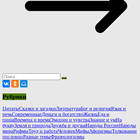
Рубрики
Цитаты
Сказки и загадки
Литература
Бог и религия
Язык и
речь
Современные
Деньги и богатство
Жизнь
Еда и
пища
Времена и время
Эмоции и чувства
Знание и ум
На
букву
Земля и природа
Дружба и друзья
Народы России
Народы
мира
Рифмы
Труд и работа
Человек
Мифы
Афоризмы
Толкование
пословиц
Разные темы
Фразеологизмы