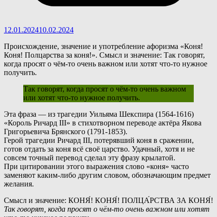
12.01.2024
10.02.2024
Происхождение, значение и употребление афоризма «Коня!
Коня! Полцарства за коня!». Смысл и значение: Так говорят,
когда просят о чём-то очень важном или хотят что-то нужное
получить.
Так говорят, когда просят о чём-то очень важном
или хотят что-то нужное получить.
Э
та фраза — из трагедии Уильяма Шекспира (1564-1616)
«Король Ричард III» в стихотворном переводе актёра Якова
Григорьевича Брянского (1791-1853).
Герой трагедии Ричард III, потерявший коня в сражении,
готов отдать за коня всё своё царство. Удачный, хотя и не
совсем точный перевод сделал эту фразу крылатой.
При цитировании этого выражения слово «коня» часто
заменяют каким-либо другим словом, обозначающим предмет
желания.
Смысл и значение: КОНЯ́! КОНЯ́! ПОЛЦА́РСТВА ЗА КОНЯ́!
Так говорят, когда просят о чём-то очень важном или хотят