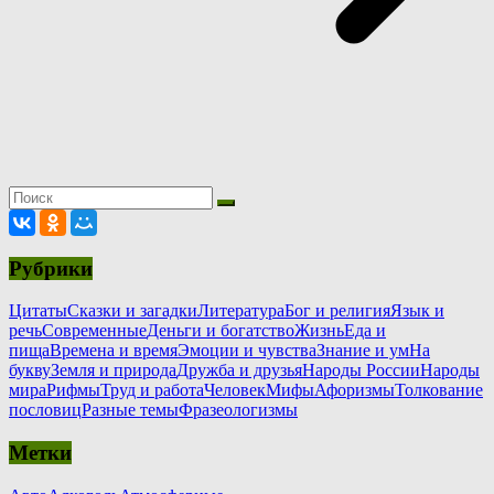
Рубрики
Цитаты
Сказки и загадки
Литература
Бог и религия
Язык и
речь
Современные
Деньги и богатство
Жизнь
Еда и
пища
Времена и время
Эмоции и чувства
Знание и ум
На
букву
Земля и природа
Дружба и друзья
Народы России
Народы
мира
Рифмы
Труд и работа
Человек
Мифы
Афоризмы
Толкование
пословиц
Разные темы
Фразеологизмы
Метки