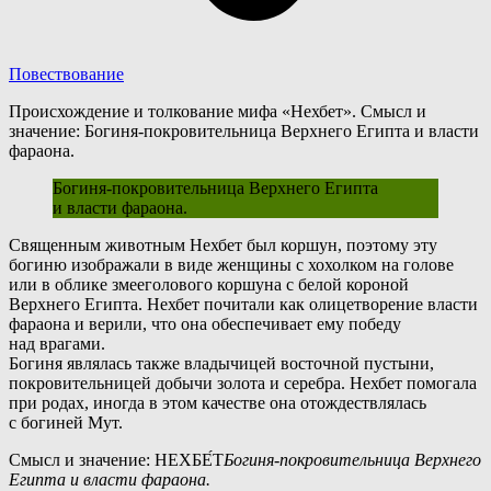
Повествование
Происхождение и толкование мифа «Нехбет». Смысл и
значение: Богиня-покровительница Верхнего Египта и власти
фараона.
Богиня-покровительница
Верхнего Египта
и власти фараона.
С
вященным животным Нехбет был коршун, поэтому эту
богиню изображали в виде женщины с хохолком на голове
или в облике змееголового коршуна с белой короной
Верхнего Египта. Нехбет почитали как олицетворение власти
фараона и верили, что она обеспечивает ему победу
над врагами.
Б
огиня являлась также владычицей восточной пустыни,
покровительницей добычи золота и серебра. Нехбет помогала
при родах, иногда в этом качестве она отождествлялась
с богиней Мут.
Смысл и значение: НЕХБЕ́Т
Богиня-покровительница
Верхнего
Египта и власти фараона.