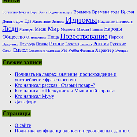
Метки
Время
Времена
Времена года
Богатство
Буквы
Вера
Весна
Водоплавающие
Идиомы
Еда
Деньги
Животные
Знания
Дом
Личность
Искушение
Люди
Мир
Народы
Месяц
Манеры
Мысли
Мудрость
Напитки
Повествование
Общество
Пища
Пороки
Отношения
Россия
Разное
Русские
Природа
Птицы
Растения
Праздники
Религия
Смысл
Ум
Характер
Учёба
Состояние человека
Финансы
Эмоции
Семья
Свежие записи
Почивать на лаврах: значение, происхождение и
употребление фразеологизма
Кто написал рассказ «Старый повар»?
Кто написал «Щелкунчик и Мышиный король»
Кто написал Муму
Дать фору
Страницы
О сайте
Политика конфиденциальности персональных данных