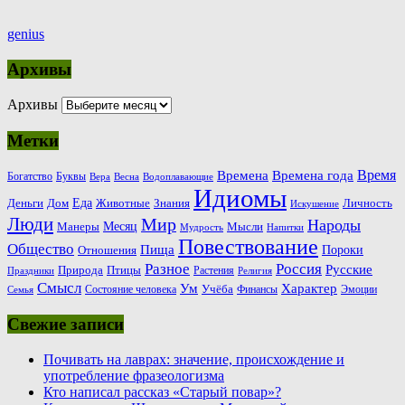
genius
Архивы
Архивы
Метки
Время
Времена
Времена года
Богатство
Буквы
Вера
Весна
Водоплавающие
Идиомы
Еда
Деньги
Животные
Знания
Дом
Личность
Искушение
Люди
Мир
Народы
Месяц
Манеры
Мысли
Мудрость
Напитки
Повествование
Общество
Пища
Пороки
Отношения
Россия
Разное
Русские
Природа
Птицы
Растения
Праздники
Религия
Смысл
Ум
Характер
Учёба
Состояние человека
Финансы
Эмоции
Семья
Свежие записи
Почивать на лаврах: значение, происхождение и
употребление фразеологизма
Кто написал рассказ «Старый повар»?