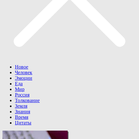
Новое
Человек
Эмоции
Еда
Мир
Россия
Толкование
Земля
Знания
Время
Цитаты