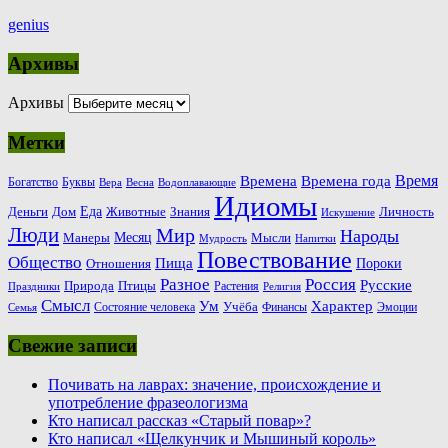
genius
Архивы
Архивы
Метки
Время
Времена
Времена года
Богатство
Буквы
Вера
Весна
Водоплавающие
Идиомы
Еда
Деньги
Животные
Знания
Дом
Личность
Искушение
Люди
Мир
Народы
Месяц
Манеры
Мысли
Мудрость
Напитки
Повествование
Общество
Пища
Пороки
Отношения
Россия
Разное
Русские
Природа
Птицы
Растения
Праздники
Религия
Смысл
Ум
Характер
Учёба
Состояние человека
Финансы
Эмоции
Семья
Свежие записи
Почивать на лаврах: значение, происхождение и
употребление фразеологизма
Кто написал рассказ «Старый повар»?
Кто написал «Щелкунчик и Мышиный король»