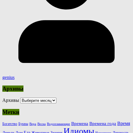
genius
Архивы
Архивы
Метки
Время
Времена
Времена года
Богатство
Буквы
Вера
Весна
Водоплавающие
Идиомы
Еда
Деньги
Животные
Знания
Дом
Личность
Искушение