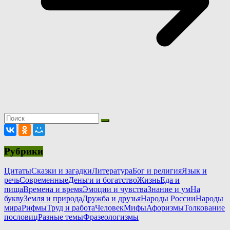
Рубрики
Цитаты
Сказки и загадки
Литература
Бог и религия
Язык и
речь
Современные
Деньги и богатство
Жизнь
Еда и
пища
Времена и время
Эмоции и чувства
Знание и ум
На
букву
Земля и природа
Дружба и друзья
Народы России
Народы
мира
Рифмы
Труд и работа
Человек
Мифы
Афоризмы
Толкование
пословиц
Разные темы
Фразеологизмы