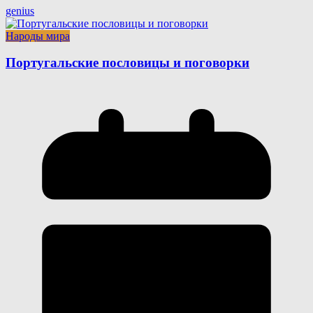
genius
Народы мира
Португальские пословицы и поговорки