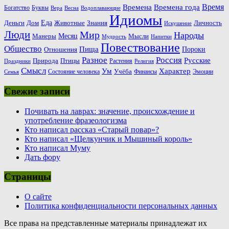
Время
Времена
Времена года
Богатство
Буквы
Вера
Весна
Водоплавающие
Идиомы
Еда
Деньги
Животные
Знания
Дом
Личность
Искушение
Люди
Мир
Народы
Месяц
Манеры
Мысли
Мудрость
Напитки
Повествование
Общество
Пища
Пороки
Отношения
Россия
Разное
Русские
Природа
Птицы
Растения
Праздники
Религия
Смысл
Ум
Характер
Учёба
Состояние человека
Финансы
Эмоции
Семья
Свежие записи
Почивать на лаврах: значение, происхождение и
употребление фразеологизма
Кто написал рассказ «Старый повар»?
Кто написал «Щелкунчик и Мышиный король»
Кто написал Муму
Дать фору
Страницы
О сайте
Политика конфиденциальности персональных данных
Все права на представленные материалы принадлежат их