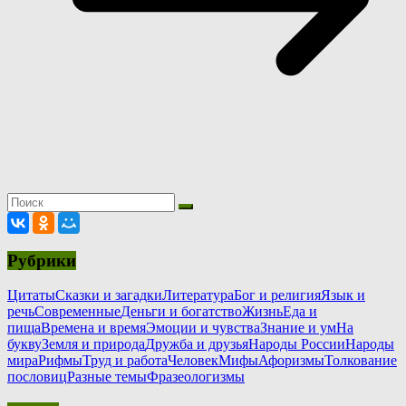
Рубрики
Цитаты
Сказки и загадки
Литература
Бог и религия
Язык и
речь
Современные
Деньги и богатство
Жизнь
Еда и
пища
Времена и время
Эмоции и чувства
Знание и ум
На
букву
Земля и природа
Дружба и друзья
Народы России
Народы
мира
Рифмы
Труд и работа
Человек
Мифы
Афоризмы
Толкование
пословиц
Разные темы
Фразеологизмы