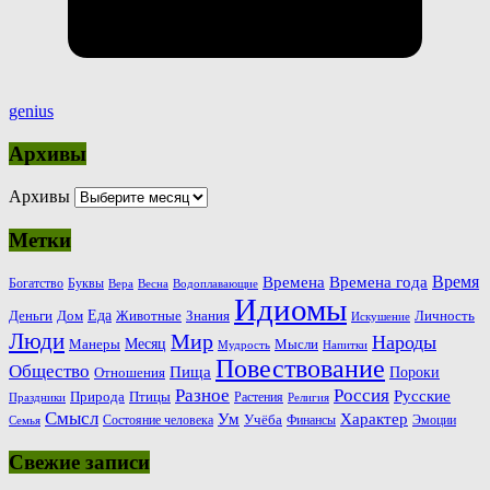
genius
Архивы
Архивы
Метки
Время
Времена
Времена года
Богатство
Буквы
Вера
Весна
Водоплавающие
Идиомы
Еда
Деньги
Животные
Знания
Дом
Личность
Искушение
Люди
Мир
Народы
Месяц
Манеры
Мысли
Мудрость
Напитки
Повествование
Общество
Пища
Пороки
Отношения
Россия
Разное
Русские
Природа
Птицы
Растения
Праздники
Религия
Смысл
Ум
Характер
Учёба
Состояние человека
Финансы
Эмоции
Семья
Свежие записи