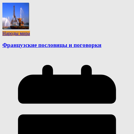
Народы мира
Французские пословицы и поговорки