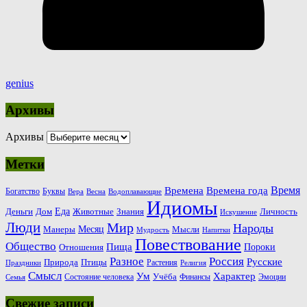
genius
Архивы
Архивы
Метки
Время
Времена
Времена года
Богатство
Буквы
Вера
Весна
Водоплавающие
Идиомы
Еда
Деньги
Животные
Знания
Дом
Личность
Искушение
Люди
Мир
Народы
Месяц
Манеры
Мысли
Мудрость
Напитки
Повествование
Общество
Пища
Пороки
Отношения
Россия
Разное
Русские
Природа
Птицы
Растения
Праздники
Религия
Смысл
Ум
Характер
Учёба
Состояние человека
Финансы
Эмоции
Семья
Свежие записи