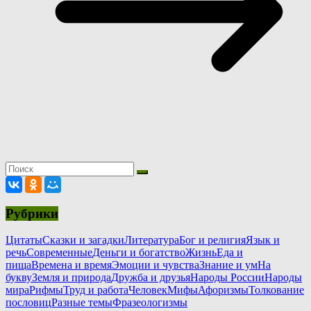
Рубрики
Цитаты
Сказки и загадки
Литература
Бог и религия
Язык и
речь
Современные
Деньги и богатство
Жизнь
Еда и
пища
Времена и время
Эмоции и чувства
Знание и ум
На
букву
Земля и природа
Дружба и друзья
Народы России
Народы
мира
Рифмы
Труд и работа
Человек
Мифы
Афоризмы
Толкование
пословиц
Разные темы
Фразеологизмы