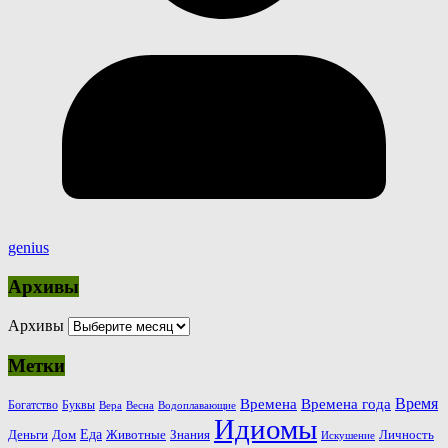
genius
Архивы
Архивы
Метки
Время
Времена
Времена года
Богатство
Буквы
Вера
Весна
Водоплавающие
Идиомы
Еда
Деньги
Животные
Знания
Дом
Личность
Искушение