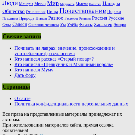
Люди
Мир
Народы
Месяц
Манеры
Мысли
Мудрость
Напитки
Повествование
Общество
Пища
Пороки
Отношения
Россия
Разное
Русские
Природа
Птицы
Растения
Праздники
Религия
Смысл
Ум
Характер
Учёба
Состояние человека
Финансы
Эмоции
Семья
Свежие записи
Почивать на лаврах: значение, происхождение и
употребление фразеологизма
Кто написал рассказ «Старый повар»?
Кто написал «Щелкунчик и Мышиный король»
Кто написал Муму
Дать фору
Страницы
О сайте
Политика конфиденциальности персональных данных
Все права на представленные материалы принадлежат их
авторам.
При использовании материалов сайта, прямая ссылка
обязательна!