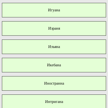
Игуана
Израня
Изъяна
Икебана
Иностранна
Интригана