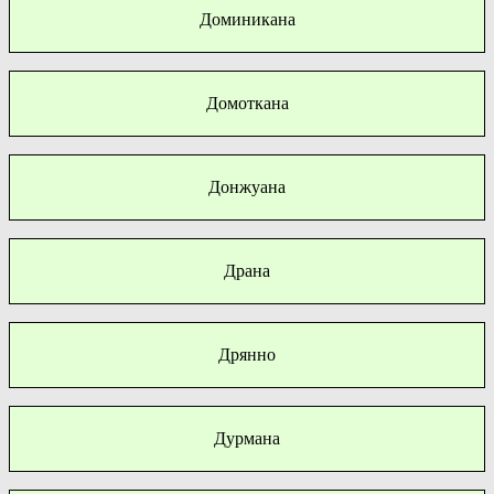
Доминикана
Домоткана
Донжуана
Драна
Дрянно
Дурмана