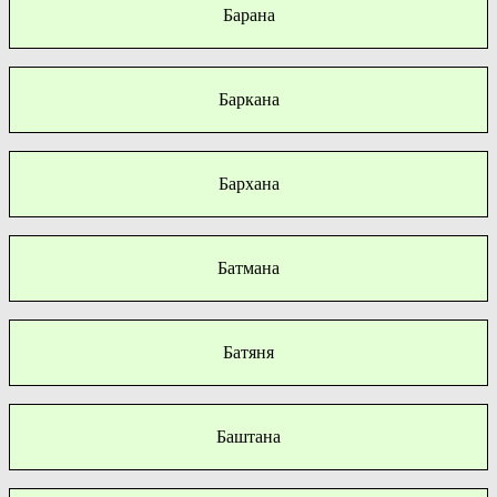
Барана
Баркана
Бархана
Батмана
Батяня
Баштана