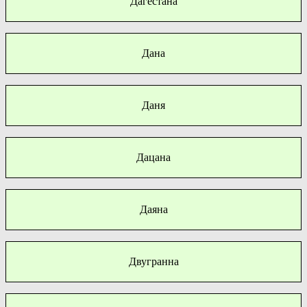
Дагестана
Дана
Даня
Дацана
Даяна
Двугранна