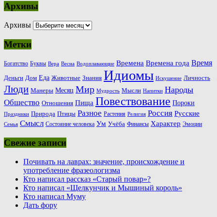
Архивы
Архивы
Метки
Время
Времена
Времена года
Богатство
Буквы
Вера
Весна
Водоплавающие
Идиомы
Еда
Деньги
Животные
Знания
Дом
Личность
Искушение
Люди
Мир
Народы
Месяц
Манеры
Мысли
Мудрость
Напитки
Повествование
Общество
Пища
Пороки
Отношения
Россия
Разное
Русские
Природа
Птицы
Растения
Праздники
Религия
Смысл
Ум
Характер
Учёба
Состояние человека
Финансы
Эмоции
Семья
Свежие записи
Почивать на лаврах: значение, происхождение и
употребление фразеологизма
Кто написал рассказ «Старый повар»?
Кто написал «Щелкунчик и Мышиный король»
Кто написал Муму
Дать фору