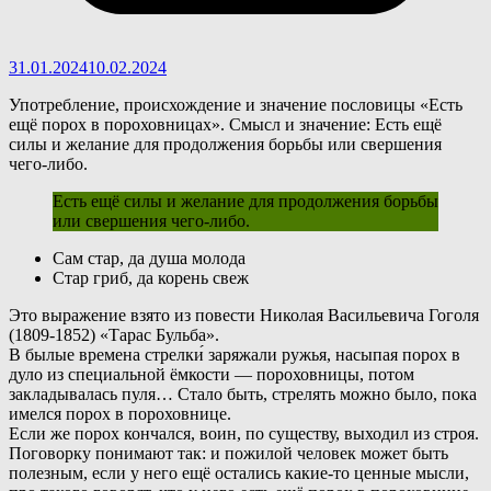
31.01.2024
10.02.2024
Употребление, происхождение и значение пословицы «Есть
ещё порох в пороховницах». Смысл и значение: Есть ещё
силы и желание для продолжения борьбы или свершения
чего-либо.
Есть ещё силы и желание для продолжения борьбы
или свершения чего-либо.
Сам стар, да душа молода
Стар гриб, да корень свеж
Э
то выражение взято из повести Николая Васильевича Гоголя
(1809-1852) «Тарас Бульба».
В былые времена стрелки́ заряжали ружья, насыпая порох в
дуло из специальной ёмкости — пороховницы, потом
закладывалась пуля… Стало быть, стрелять можно было, пока
имелся порох в пороховнице.
Если же порох кончался, воин, по существу, выходил из строя.
Поговорку понимают так: и пожилой человек может быть
полезным, если у него ещё остались какие-то ценные мысли,