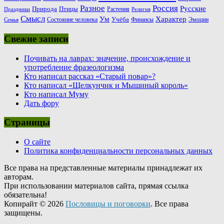
Россия
Разное
Русские
Природа
Птицы
Растения
Праздники
Религия
Смысл
Ум
Характер
Учёба
Состояние человека
Финансы
Эмоции
Семья
Свежие записи
Почивать на лаврах: значение, происхождение и
употребление фразеологизма
Кто написал рассказ «Старый повар»?
Кто написал «Щелкунчик и Мышиный король»
Кто написал Муму
Дать фору
Страницы
О сайте
Политика конфиденциальности персональных данных
Все права на представленные материалы принадлежат их
авторам.
При использовании материалов сайта, прямая ссылка
обязательна!
Копирайт © 2026
Пословицы и поговорки
. Все права
защищены.