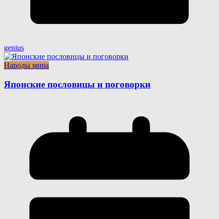
genius
Народы мира
Японские пословицы и поговорки