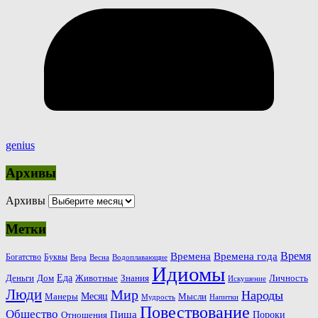
genius
Архивы
Архивы
Метки
Время
Времена
Времена года
Богатство
Буквы
Вера
Весна
Водоплавающие
Идиомы
Еда
Деньги
Животные
Знания
Дом
Личность
Искушение
Люди
Мир
Народы
Месяц
Манеры
Мысли
Мудрость
Напитки
Повествование
Общество
Пища
Пороки
Отношения