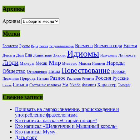
Архивы
Архивы
Метки
Время
Времена
Времена года
Богатство
Буквы
Вера
Весна
Водоплавающие
Идиомы
Еда
Деньги
Животные
Знания
Дом
Личность
Искушение
Люди
Мир
Народы
Месяц
Манеры
Мысли
Мудрость
Напитки
Повествование
Общество
Пища
Пороки
Отношения
Россия
Разное
Русские
Природа
Птицы
Растения
Праздники
Религия
Смысл
Ум
Характер
Учёба
Состояние человека
Финансы
Эмоции
Семья
Свежие записи
Почивать на лаврах: значение, происхождение и
употребление фразеологизма
Кто написал рассказ «Старый повар»?
Кто написал «Щелкунчик и Мышиный король»
Кто написал Муму
Дать фору