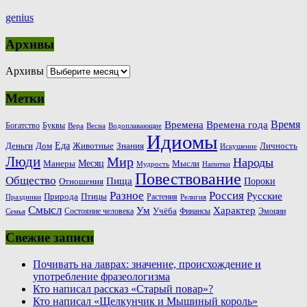
genius
Архивы
Архивы
Метки
Время
Времена
Времена года
Богатство
Буквы
Вера
Весна
Водоплавающие
Идиомы
Еда
Деньги
Животные
Знания
Дом
Личность
Искушение
Люди
Мир
Народы
Месяц
Манеры
Мысли
Мудрость
Напитки
Повествование
Общество
Пища
Пороки
Отношения
Россия
Разное
Русские
Природа
Птицы
Растения
Праздники
Религия
Смысл
Ум
Характер
Учёба
Состояние человека
Финансы
Эмоции
Семья
Свежие записи
Почивать на лаврах: значение, происхождение и
употребление фразеологизма
Кто написал рассказ «Старый повар»?
Кто написал «Щелкунчик и Мышиный король»