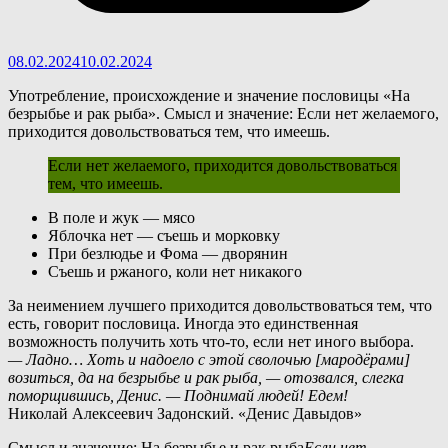
08.02.2024
10.02.2024
Употребление, происхождение и значение пословицы «На
безрыбье и рак рыба». Смысл и значение: Если нет желаемого,
приходится довольствоваться тем, что имеешь.
Если нет желаемого, приходится довольствоваться
тем, что имеешь.
В поле и жук — мясо
Яблочка нет — съешь и морковку
При безлюдье и Фома — дворянин
Съешь и ржаного, коли нет никакого
З
а неимением лучшего приходится довольствоваться тем, что
есть, говорит пословица. Иногда это единственная
возможность получить хоть что-то, если нет иного выбора.
— Ладно… Хоть и надоело с этой сволочью [мародёрами]
возиться, да на безрыбье и рак рыба, — отозвался, слегка
поморщившись, Денис. — Поднимай людей! Едем!
Николай Алексеевич Задонский. «Денис Давыдов»
Смысл и значение: На безрыбье и рак рыба
Если нет