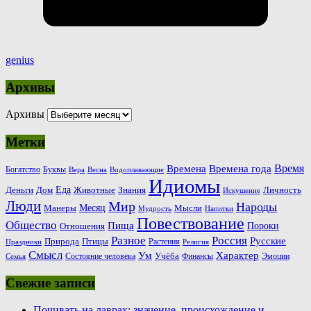
genius
Архивы
Архивы
Метки
Время
Времена
Времена года
Богатство
Буквы
Вера
Весна
Водоплавающие
Идиомы
Еда
Деньги
Животные
Знания
Дом
Личность
Искушение
Люди
Мир
Народы
Месяц
Манеры
Мысли
Мудрость
Напитки
Повествование
Общество
Пища
Пороки
Отношения
Россия
Разное
Русские
Природа
Птицы
Растения
Праздники
Религия
Смысл
Ум
Характер
Учёба
Состояние человека
Финансы
Эмоции
Семья
Свежие записи
Почивать на лаврах: значение, происхождение и