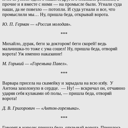
прочие и я вместе с ними — на промысле были. Угнали суда
наши, да не повезло — потопли. И суда угнали и все, что
промыслили мы… Ну, пришла беда, открывай ворота.
Ю. П. Герман — «Россия молодая».
***
Михайло, дурак, беги за доктором! беги скорей! ведь
мальчишка-то тоже с ума сошел! Ну, пришла беда, отворяй
ворота! Уж именно наказание!
М. Горький — «Горемыка Павел».
***
Варвара присела на скамейку и зарыдала на всю избу. У
Антона захолонуло в сердце. — Ну! — вскричал он, отчаянно
ударяя себя кулаками об полы, — пришла беда, отворяй
ворота!
Д. В. Григорович — «Антон-горемыка».
***
Говорят в народе: пришла беда, открывай ворота. Пришлось