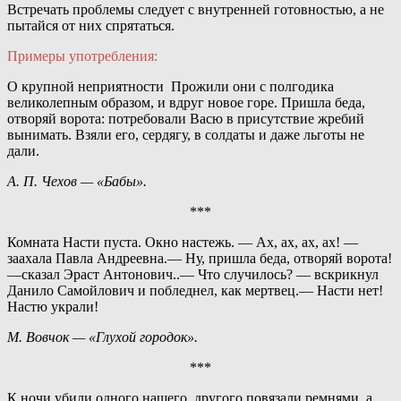
Встречать проблемы следует с внутренней готовностью, а не
пытайся от них спрятаться.
Примеры употребления:
О крупной неприятности Прожили они с полгодика
великолепным образом, и вдруг новое горе. Пришла беда,
отворяй ворота: потребовали Васю в присутствие жребий
вынимать. Взяли его, сердягу, в солдаты и даже льготы не
дали.
А. П. Чехов — «Бабы».
***
Комната Насти пуста. Окно настежь. — Ах, ах, ах, ах! —
заахала Павла Андреевна.— Ну, пришла беда, отворяй ворота!
—сказал Эраст Антонович..— Что случилось? — вскрикнул
Данило Самойлович и побледнел, как мертвец.— Насти нет!
Настю украли!
М. Вовчок — «Глухой городок».
***
К ночи убили одного нашего, другого повязали ремнями, а