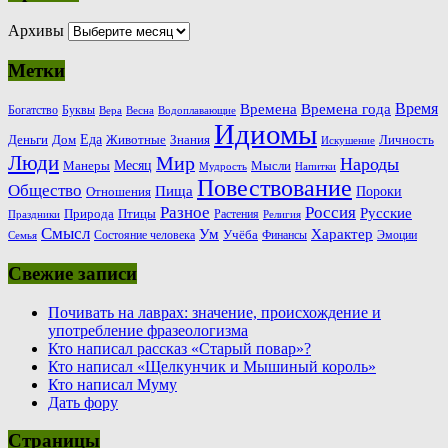
Архивы
Метки
Время
Времена
Времена года
Богатство
Буквы
Вера
Весна
Водоплавающие
Идиомы
Еда
Деньги
Животные
Знания
Дом
Личность
Искушение
Люди
Мир
Народы
Месяц
Манеры
Мысли
Мудрость
Напитки
Повествование
Общество
Пища
Пороки
Отношения
Россия
Разное
Русские
Природа
Птицы
Растения
Праздники
Религия
Смысл
Ум
Характер
Учёба
Состояние человека
Финансы
Эмоции
Семья
Свежие записи
Почивать на лаврах: значение, происхождение и
употребление фразеологизма
Кто написал рассказ «Старый повар»?
Кто написал «Щелкунчик и Мышиный король»
Кто написал Муму
Дать фору
Страницы