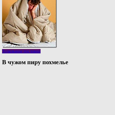
Толкование пословиц
В чужом пиру похмелье