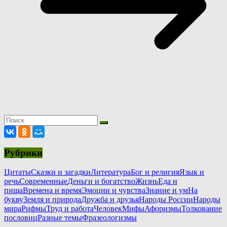
Рубрики
Цитаты
Сказки и загадки
Литература
Бог и религия
Язык и
речь
Современные
Деньги и богатство
Жизнь
Еда и
пища
Времена и время
Эмоции и чувства
Знание и ум
На
букву
Земля и природа
Дружба и друзья
Народы России
Народы
мира
Рифмы
Труд и работа
Человек
Мифы
Афоризмы
Толкование
пословиц
Разные темы
Фразеологизмы