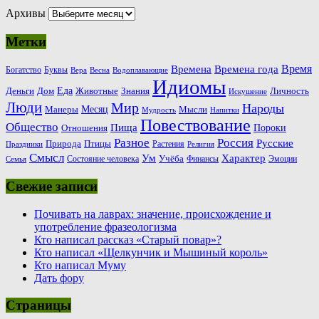
Архивы
Метки
Время
Времена
Времена года
Богатство
Буквы
Вера
Весна
Водоплавающие
Идиомы
Еда
Деньги
Животные
Знания
Дом
Личность
Искушение
Люди
Мир
Народы
Месяц
Манеры
Мысли
Мудрость
Напитки
Повествование
Общество
Пища
Пороки
Отношения
Россия
Разное
Русские
Природа
Птицы
Растения
Праздники
Религия
Смысл
Ум
Характер
Учёба
Состояние человека
Финансы
Эмоции
Семья
Свежие записи
Почивать на лаврах: значение, происхождение и
употребление фразеологизма
Кто написал рассказ «Старый повар»?
Кто написал «Щелкунчик и Мышиный король»
Кто написал Муму
Дать фору
Страницы