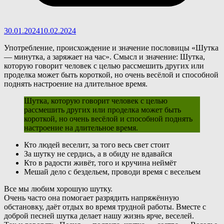
30.01.2024
10.02.2024
Употребление, происхождение и значение пословицы «Шутка
— минутка, а заряжает на час». Смысл и значение: Шутка,
которую говорит человек с целью рассмешить других или
проделка может быть короткой, но очень весёлой и способной
поднять настроение на длительное время.
Шутка, которую говорит человек с целью
рассмешить других или проделка может быть
короткой, но очень весёлой и способной поднять
настроение на длительное время.
Кто людей веселит, за того весь свет стоит
За шутку не сердись, а в обиду не вдавайся
Кто в радости живёт, того и кручина неймёт
Мешай дело с бездельем, проводи время с весельем
В
се мы любим хорошую шутку.
Очень часто она помогает разрядить напряжённую
обстановку, даёт отдых во время трудной работы. Вместе с
доброй песней шутка делает нашу жизнь ярче, веселей.