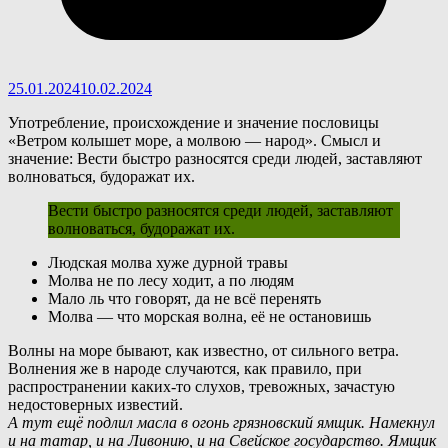
25.01.2024
10.02.2024
Употребление, происхождение и значение пословицы
«Ветром колышет море, а молвою — народ». Смысл и
значение: Вести быстро разносятся среди людей, заставляют
волноваться, будоражат их.
Вести быстро разносятся среди людей, заставляют
волноваться, будоражат их.
Людская молва хуже дурной травы
Молва не по лесу ходит, а по людям
Мало ль что говорят, да не всё перенять
Молва — что морская волна, её не остановишь
В
олны на море бывают, как известно, от сильного ветра.
Волнения же в народе случаются, как правило, при
распространении каких-то слухов, тревожных, зачастую
недостоверных известий.
А тут ещё подлил масла в огонь грязновский ямщик. Намекнул
и на татар, и на Ливонию, и на Свейское государство. Ямщик