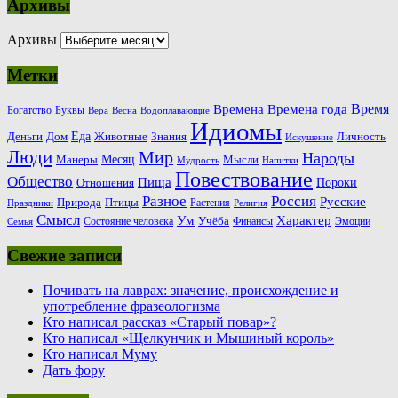
Архивы
Архивы
Метки
Время
Времена
Времена года
Богатство
Буквы
Вера
Весна
Водоплавающие
Идиомы
Еда
Деньги
Животные
Знания
Дом
Личность
Искушение
Люди
Мир
Народы
Месяц
Манеры
Мысли
Мудрость
Напитки
Повествование
Общество
Пища
Пороки
Отношения
Россия
Разное
Русские
Природа
Птицы
Растения
Праздники
Религия
Смысл
Ум
Характер
Учёба
Состояние человека
Финансы
Эмоции
Семья
Свежие записи
Почивать на лаврах: значение, происхождение и
употребление фразеологизма
Кто написал рассказ «Старый повар»?
Кто написал «Щелкунчик и Мышиный король»
Кто написал Муму
Дать фору