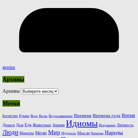
genius
Архивы
Архивы
Метки
Время
Времена
Времена года
Богатство
Буквы
Вера
Весна
Водоплавающие
Идиомы
Еда
Деньги
Животные
Знания
Дом
Личность
Искушение
Люди
Мир
Народы
Месяц
Манеры
Мысли
Мудрость
Напитки