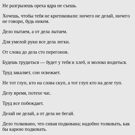
Не разгрызешь ореха ядра не съешь.
Хочешь, чтобы тебя не критиковали: ничего не делай, ничего
не говори, будь никем.
Дело пытаем, а от дела лытаем.
Для умелой руки все дела легки.
От слова до дела сто перегонов.
Будешь трудиться — будет у тебя и хлеб, и молоко водиться.
Труд закаляет, сон освежает.
Не тот глуп, кто на слова скуп, а тот глуп кто на деле туп.
Делу время, потехе час.
Труд все побеждает.
Делай не делай, а от дела не бегай.
Дело толковано, что сивая подкована; надобно толковать, как
бы карюю подковать.