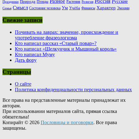
Россия
Разное
Русские
Природа
Птицы
Растения
Праздники
Религия
Смысл
Ум
Характер
Учёба
Состояние человека
Финансы
Эмоции
Семья
Свежие записи
Почивать на лаврах: значение, происхождение и
употребление фразеологизма
Кто написал рассказ «Старый повар»?
Кто написал «Щелкунчик и Мышиный король»
Кто написал Муму
Дать фору
Страницы
О сайте
Политика конфиденциальности персональных данных
Все права на представленные материалы принадлежат их
авторам.
При использовании материалов сайта, прямая ссылка
обязательна!
Копирайт © 2026
Пословицы и поговорки
. Все права
защищены.