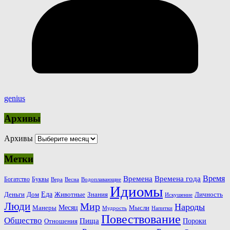
genius
Архивы
Архивы
Метки
Время
Времена
Времена года
Богатство
Буквы
Вера
Весна
Водоплавающие
Идиомы
Еда
Деньги
Животные
Знания
Дом
Личность
Искушение
Люди
Мир
Народы
Месяц
Манеры
Мысли
Мудрость
Напитки
Повествование
Общество
Пища
Пороки
Отношения