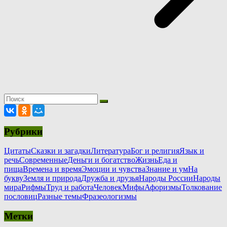
Рубрики
Цитаты
Сказки и загадки
Литература
Бог и религия
Язык и
речь
Современные
Деньги и богатство
Жизнь
Еда и
пища
Времена и время
Эмоции и чувства
Знание и ум
На
букву
Земля и природа
Дружба и друзья
Народы России
Народы
мира
Рифмы
Труд и работа
Человек
Мифы
Афоризмы
Толкование
пословиц
Разные темы
Фразеологизмы
Метки