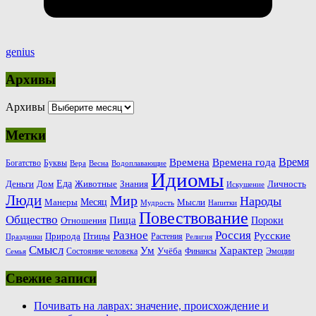
genius
Архивы
Архивы
Метки
Время
Времена
Времена года
Богатство
Буквы
Вера
Весна
Водоплавающие
Идиомы
Еда
Деньги
Животные
Знания
Дом
Личность
Искушение
Люди
Мир
Народы
Месяц
Манеры
Мысли
Мудрость
Напитки
Повествование
Общество
Пища
Пороки
Отношения
Россия
Разное
Русские
Природа
Птицы
Растения
Праздники
Религия
Смысл
Ум
Характер
Учёба
Состояние человека
Финансы
Эмоции
Семья
Свежие записи
Почивать на лаврах: значение, происхождение и