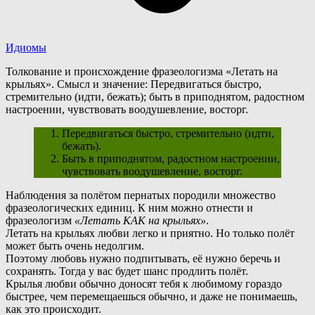
Идиомы
Толкование и происхождение фразеологизма «Летать на
крыльях». Смысл и значение: Передвигаться быстро,
стремительно (идти, бежать); быть в приподнятом, радостном
настроении, чувствовать воодушевление, восторг.
Передвигаться быстро, стремительно (идти,
бежать).
Быть в приподнятом, радостном настроении,
чувствовать воодушевление, восторг.
Н
аблюдения за полётом пернатых породили множество
фразеологических единиц. К ним можно отнести и
фразеологизм
«Летать КАК на крыльях»
.
Летать на крыльях любви легко и приятно. Но только полёт
может быть очень недолгим.
Поэтому любовь нужно подпитывать, её нужно беречь и
сохранять. Тогда у вас будет шанс продлить полёт.
К
рылья любви обычно доносят тебя к любимому гораздо
быстрее, чем перемещаешься обычно, и даже не понимаешь,
как это происходит.