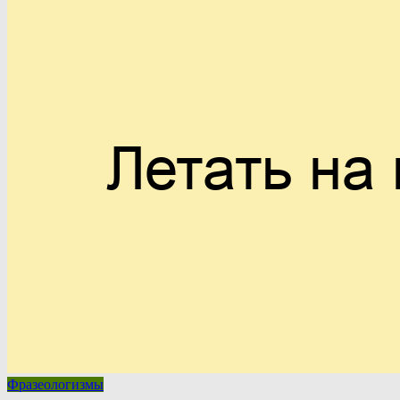
Фразеологизмы