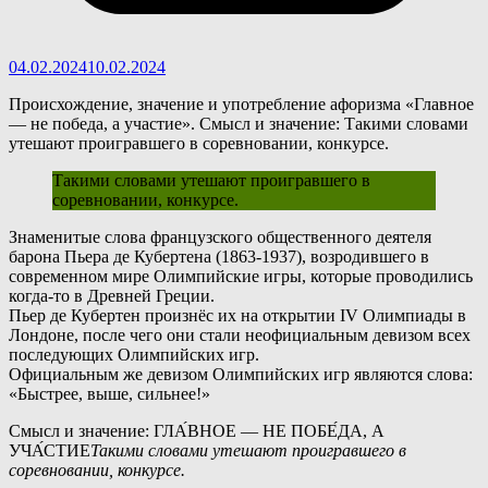
04.02.2024
10.02.2024
Происхождение, значение и употребление афоризма «Главное
— не победа, а участие». Смысл и значение: Такими словами
утешают проигравшего в соревновании, конкурсе.
Такими словами утешают проигравшего в
соревновании, конкурсе.
З
наменитые слова французского общественного деятеля
барона Пьера де Кубертена (1863-1937), возродившего в
современном мире Олимпийские игры, которые проводились
когда-то в Древней Греции.
Пьер де Кубертен произнёс их на открытии IV Олимпиады в
Лондоне, после чего они стали неофициальным девизом всех
последующих Олимпийских игр.
Официальным же девизом Олимпийских игр являются слова:
«Быстрее, выше, сильнее!»
Смысл и значение: ГЛА́ВНОЕ — НЕ ПОБЕ́ДА, А
УЧА́СТИЕ
Такими словами утешают проигравшего в
соревновании, конкурсе.