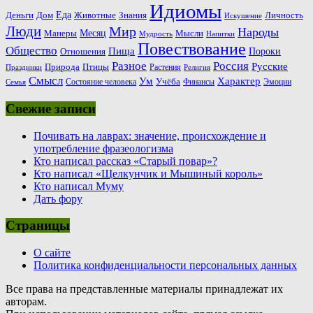
Идиомы
Еда
Деньги
Животные
Знания
Дом
Личность
Искушение
Люди
Мир
Народы
Месяц
Манеры
Мысли
Мудрость
Напитки
Повествование
Общество
Пища
Пороки
Отношения
Россия
Разное
Русские
Природа
Птицы
Растения
Праздники
Религия
Смысл
Ум
Характер
Учёба
Состояние человека
Финансы
Эмоции
Семья
Свежие записи
Почивать на лаврах: значение, происхождение и
употребление фразеологизма
Кто написал рассказ «Старый повар»?
Кто написал «Щелкунчик и Мышиный король»
Кто написал Муму
Дать фору
Страницы
О сайте
Политика конфиденциальности персональных данных
Все права на представленные материалы принадлежат их
авторам.