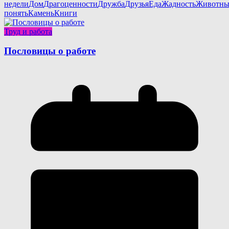
недели
Дом
Драгоценности
Дружба
Друзья
Еда
Жадность
Животны
понять
Камень
Книги
Труд и работа
Пословицы о работе