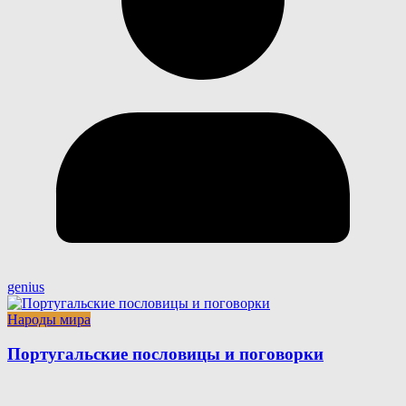
genius
Народы мира
Португальские пословицы и поговорки