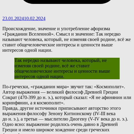
23.01.2024
10.02.2024
Происхождение, значение и употребление афоризма
«Гражданин Вселенной». Смысл и значение: Так нередко
называют человека, который, не изменяя своей родине, всё же
ставит общечеловеческие интересы и ценности выше
интересов одной нации.
Так нередко называют человека, который, не
изменяя своей родине, всё же ставит
общечеловеческие интересы и ценности выше
интересов одной нации.
П
о-гречески, «гражданин мира» звучит так: «Космополит».
Автор выражения — великий философ Древней Греции
Сократ (470-399 до н. э.), который сказал: «Я не афинянин или
коринфянин, а я космополит».
Правда, другие источники приписывают авторство этого
выражения философу Зенону Китионскому (IV-III века
до н. э.), а третьи — мыслителю Диогену (V-IV века до н. э.).
Одно ясно: выражение родилось очень давно в Древней
Греции и имело широкое хождение среди греческих