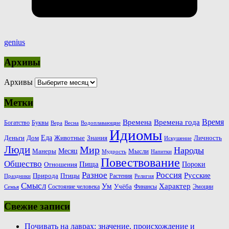
genius
Архивы
Архивы
Метки
Время
Времена
Времена года
Богатство
Буквы
Вера
Весна
Водоплавающие
Идиомы
Еда
Деньги
Животные
Знания
Дом
Личность
Искушение
Люди
Мир
Народы
Месяц
Манеры
Мысли
Мудрость
Напитки
Повествование
Общество
Пища
Пороки
Отношения
Россия
Разное
Русские
Природа
Птицы
Растения
Праздники
Религия
Смысл
Ум
Характер
Учёба
Состояние человека
Финансы
Эмоции
Семья
Свежие записи
Почивать на лаврах: значение, происхождение и