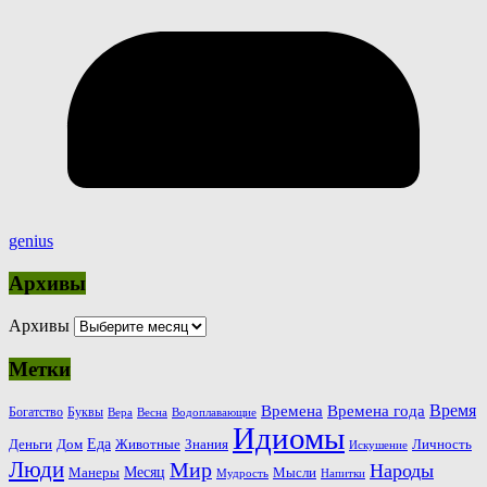
genius
Архивы
Архивы
Метки
Время
Времена
Времена года
Богатство
Буквы
Вера
Весна
Водоплавающие
Идиомы
Еда
Деньги
Животные
Знания
Дом
Личность
Искушение
Люди
Мир
Народы
Месяц
Манеры
Мысли
Мудрость
Напитки