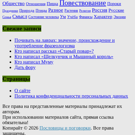
Повествование
Общество
Пища
Пороки
Отношения
Россия
Разное
Русские
Природа
Птицы
Растения
Праздники
Религия
Смысл
Ум
Характер
Учёба
Состояние человека
Финансы
Эмоции
Семья
Свежие записи
Почивать на лаврах: значение, происхождение и
употребление фразеологизма
Кто написал рассказ «Старый повар»?
Кто написал «Щелкунчик и Мышиный король»
Кто написал Муму
Дать фору
Страницы
О сайте
Политика конфиденциальности персональных данных
Все права на представленные материалы принадлежат их
авторам.
При использовании материалов сайта, прямая ссылка
обязательна!
Копирайт © 2026
Пословицы и поговорки
. Все права
защищены.