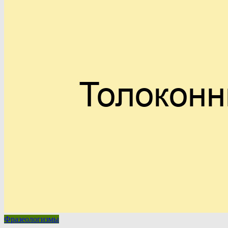
Фразеологизмы