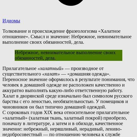
Идиомы
Толкование и происхождение фразеологизма «Халатное
отношение». Смысл и значение: Небрежное, невнимательное
выполнение своих обязанностей, дела.
Небрежное, невнимательное выполнение своих
обязанностей, дела.
П
рилагательное
«халатный»
— производное от
существительного
«халат»
— «домашняя одежда».
Переносное значение оформилось в результате понимания, что
человек в домашней одежде не расположен качественно и
аккуратно выполнять какую-либо ответственную работу.
Халат в дворянской среде изначально был символом русского
барства с его леностью, необязательностью. У помещиков и
чиновников он был типично домашней одеждой.
С
сороковых годов XIX века относительное прилагательное
«халатный» (халатная ткань, халатный покрой) приобрело,
поначалу в литературе, а затем и в обиходе, качественное
значение: небрежный, неряшливый, нерадивый, лениво-
недобросовестный — по отношению человека к службе