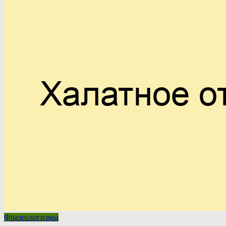
Фразеологизмы