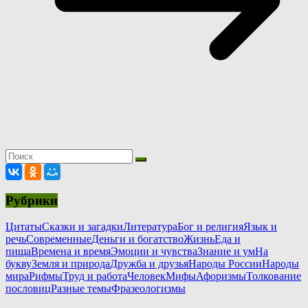
Рубрики
Цитаты
Сказки и загадки
Литература
Бог и религия
Язык и
речь
Современные
Деньги и богатство
Жизнь
Еда и
пища
Времена и время
Эмоции и чувства
Знание и ум
На
букву
Земля и природа
Дружба и друзья
Народы России
Народы
мира
Рифмы
Труд и работа
Человек
Мифы
Афоризмы
Толкование
пословиц
Разные темы
Фразеологизмы