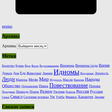
genius
Архивы
Архивы
Метки
Время
Времена
Времена года
Богатство
Буквы
Вера
Весна
Водоплавающие
Идиомы
Еда
Деньги
Животные
Знания
Дом
Личность
Искушение
Люди
Мир
Народы
Месяц
Манеры
Мысли
Мудрость
Напитки
Повествование
Общество
Пища
Пороки
Отношения
Россия
Разное
Русские
Природа
Птицы
Растения
Праздники
Религия
Смысл
Ум
Характер
Учёба
Состояние человека
Финансы
Эмоции
Семья
Свежие записи