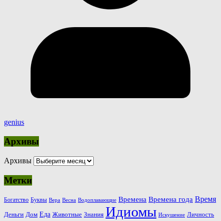
genius
Архивы
Архивы
Метки
Время
Времена
Времена года
Богатство
Буквы
Вера
Весна
Водоплавающие
Идиомы
Еда
Деньги
Животные
Знания
Дом
Личность
Искушение