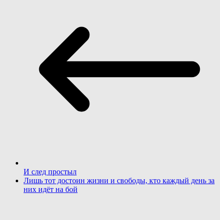
И след простыл
Лишь тот достоин жизни и свободы, кто каждый день за
них идёт на бой