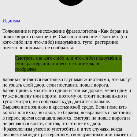
Идиомы
Толкование и происхождение фразеологизма «Как баран на
новые ворота (смотреть)». Смысл и значение: Смотреть (на
кого-либо или что-либо) недоумённо, тупо, растерянно,
ничего не понимая, не соображая.
Смотреть (на кого-либо или что-либо) недоумённо,
тупо, растерянно, ничего не понимая, не
соображая.
Б
араны считаются настолько глупыми животными, что могут
не узнать свой двор, если поставить новые ворота.
Баран привык ходить по одной и той же дороге, через одну и
ту же калитку или ворота, поэтому он стоит неподвижно и
тупо смотрит, не соображая куда двигаться дальше.
В
ыражение возникло в крестьянской среде. Если поменять
ворота для входа во двор, то бараны, возвращаясь с пастбища,
в первое время останавливаются, смотрят на новые ворота и
не решаются войти, считая, что это не их двор.
Фразеологизм уместно употребить и в тех случаях, когда
человек выглядит растерянным, сконфуженным или глазеет с