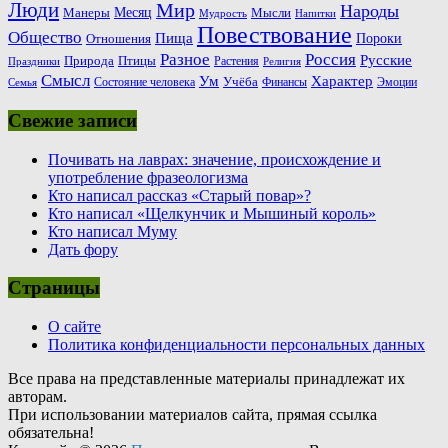
Люди
Мир
Народы
Месяц
Манеры
Мысли
Мудрость
Напитки
Повествование
Общество
Пища
Пороки
Отношения
Россия
Разное
Русские
Природа
Птицы
Растения
Праздники
Религия
Смысл
Ум
Характер
Учёба
Состояние человека
Финансы
Эмоции
Семья
Свежие записи
Почивать на лаврах: значение, происхождение и
употребление фразеологизма
Кто написал рассказ «Старый повар»?
Кто написал «Щелкунчик и Мышиный король»
Кто написал Муму
Дать фору
Страницы
О сайте
Политика конфиденциальности персональных данных
Все права на представленные материалы принадлежат их
авторам.
При использовании материалов сайта, прямая ссылка
обязательна!