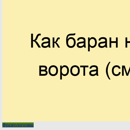
Фразеологизмы