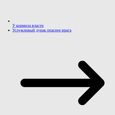
У кормила власти
Услужливый дурак опаснее врага