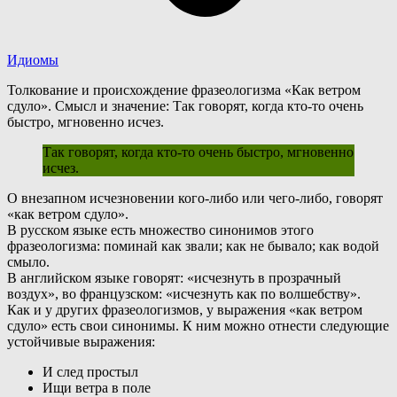
Идиомы
Толкование и происхождение фразеологизма «Как ветром
сдуло». Смысл и значение: Так говорят, когда кто-то очень
быстро, мгновенно исчез.
Так говорят, когда кто-то очень быстро, мгновенно
исчез.
О
внезапном исчезновении кого-либо или чего-либо, говорят
«как ветром сдуло».
В русском языке есть множество синонимов этого
фразеологизма: поминай как звали; как не бывало; как водой
смыло.
В
английском языке говорят: «исчезнуть в прозрачный
воздух», во французском: «исчезнуть как по волшебству».
К
ак и у других фразеологизмов, у выражения «как ветром
сдуло» есть свои синонимы. К ним можно отнести следующие
устойчивые выражения:
И след простыл
Ищи ветра в поле