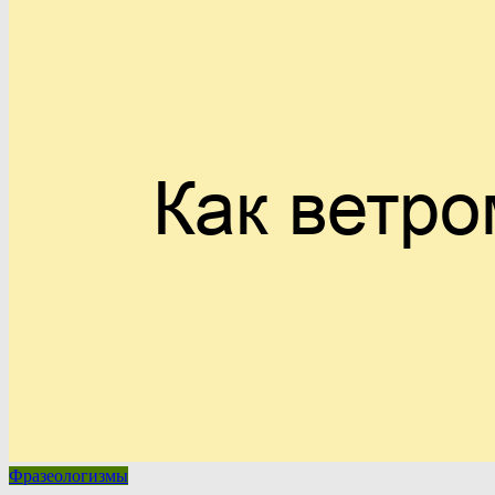
Фразеологизмы