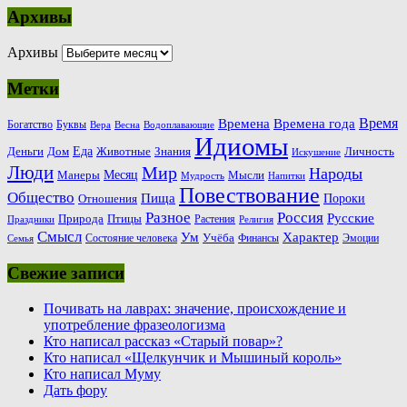
Архивы
Архивы
Метки
Время
Времена
Времена года
Богатство
Буквы
Вера
Весна
Водоплавающие
Идиомы
Еда
Деньги
Животные
Знания
Дом
Личность
Искушение
Люди
Мир
Народы
Месяц
Манеры
Мысли
Мудрость
Напитки
Повествование
Общество
Пища
Пороки
Отношения
Россия
Разное
Русские
Природа
Птицы
Растения
Праздники
Религия
Смысл
Ум
Характер
Учёба
Состояние человека
Финансы
Эмоции
Семья
Свежие записи
Почивать на лаврах: значение, происхождение и
употребление фразеологизма
Кто написал рассказ «Старый повар»?
Кто написал «Щелкунчик и Мышиный король»
Кто написал Муму
Дать фору