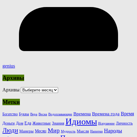
genius
Архивы
Архивы
Метки
Время
Времена
Времена года
Богатство
Буквы
Вера
Весна
Водоплавающие
Идиомы
Еда
Деньги
Животные
Знания
Дом
Личность
Искушение
Люди
Мир
Народы
Месяц
Манеры
Мысли
Мудрость
Напитки