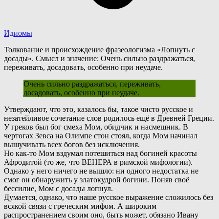
Идиомы
Толкование и происхождение фразеологизма «Лопнуть с
досады». Смысл и значение: Очень сильно раздражаться,
переживать, досадовать, особенно при неудаче.
Очень сильно раздражаться, переживать,
досадовать, особенно при неудаче.
У
тверждают, что это, казалось бы, такое чисто русское и
незатейливое сочетание слов родилось ещё в Древней Греции.
У греков был бог смеха Мом, обидчик и насмешник. В
чертогах Зевса на Олимпе стон стоял, когда Мом начинал
вышучивать всех богов без исключения.
Н
о как-то Мом вздумал потешиться над богиней красоты
Афродитой (то же, что ВЕНЕРА в римской мифологии).
Однако у него ничего не вышло: ни одного недостатка не
смог он обнаружить у златокудрой богини. Поняв своё
бессилие, Мом с досады лопнул.
Думается, однако, что наше русское выражение сложилось без
всякой связи с греческим мифом. А широким
распространением своим оно, быть может, обязано Ивану