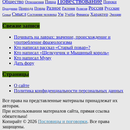
Повествование
Общество
Пища
Пороки
Отношения
Россия
Разное
Русские
Природа
Птицы
Растения
Праздники
Религия
Смысл
Ум
Характер
Учёба
Состояние человека
Финансы
Эмоции
Семья
Свежие записи
Почивать на лаврах: значение, происхождение и
употребление фразеологизма
Кто написал рассказ «Старый повар»?
Кто написал «Щелкунчик и Мышиный король»
Кто написал Муму
Дать фору
Страницы
О сайте
Политика конфиденциальности персональных данных
Все права на представленные материалы принадлежат их
авторам.
При использовании материалов сайта, прямая ссылка
обязательна!
Копирайт © 2026
Пословицы и поговорки
. Все права
защищены.