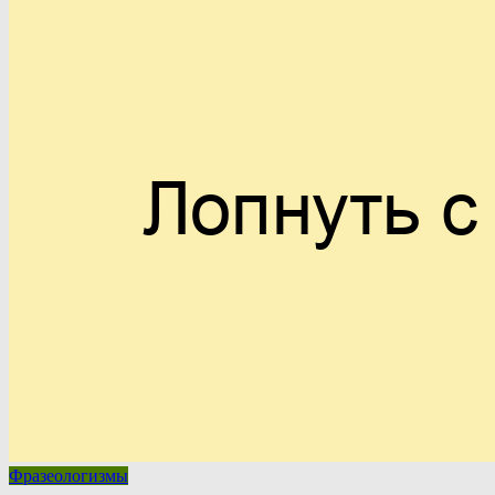
Фразеологизмы