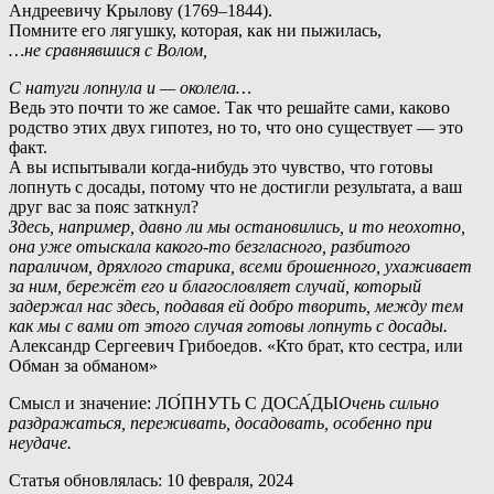
Андреевичу Крылову
(1769–1844)
.
П
омните его лягушку, которая, как ни пыжилась,
…не сравнявшися с Волом,
С натуги лопнула и — околела…
Ведь это почти то же самое. Так что решайте сами, каково
родство этих двух гипотез, но то, что оно существует — это
факт.
А
вы испытывали когда-нибудь это чувство, что готовы
лопнуть с досады, потому что не достигли результата, а ваш
друг вас за пояс заткнул?
Здесь, например, давно ли мы остановились, и то неохотно,
она уже отыскала какого-то безгласного, разбитого
параличом, дряхлого старика, всеми брошенного, ухаживает
за ним, бережёт его и благословляет случай, который
задержал нас здесь, подавая ей добро творить, между тем
как мы с вами от этого случая готовы лопнуть с досады.
Александр Сергеевич Грибоедов. «Кто брат, кто сестра, или
Обман за обманом»
Смысл и значение: ЛО́ПНУТЬ С ДОСА́ДЫ
Очень сильно
раздражаться, переживать, досадовать, особенно при
неудаче.
Статья обновлялась: 10 февраля, 2024