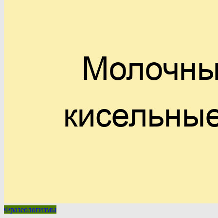
Фразеологизмы