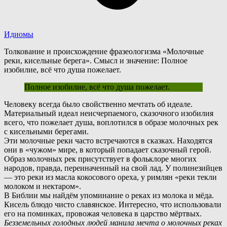
Идиомы
Толкование и происхождение фразеологизма «Молочные
реки, кисельные берега». Смысл и значение: Полное
изобилие, всё что душа пожелает.
Полное изобилие, всё что душа пожелает.
Ч
еловеку всегда было свойственно мечтать об идеале.
Материальный идеал неисчерпаемого, сказочного изобилия
всего, что пожелает душа, воплотился в образе молочных рек
с кисельными берегами.
Эти молочные реки часто встречаются в сказках. Находятся
они в «чужом» мире, в который попадает сказочный герой.
Образ молочных рек присутствует в фольклоре многих
народов, правда, переиначенный на свой лад. У полинезийцев
— это реки из масла кокосового ореха, у римлян «реки текли
молоком и нектаром».
В
Библии мы найдём упоминание о реках из молока и мёда.
Кисель блюдо чисто славянское. Интересно, что использовали
его на поминках, провожая человека в царство мёртвых.
Безземельных голодных людей манила мечта о молочных реках