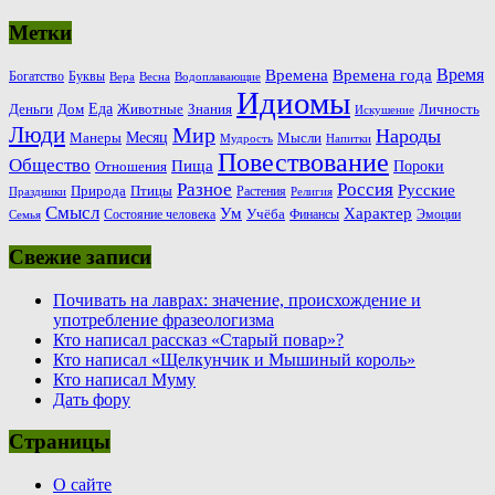
Метки
Время
Времена
Времена года
Богатство
Буквы
Вера
Весна
Водоплавающие
Идиомы
Еда
Деньги
Животные
Знания
Дом
Личность
Искушение
Люди
Мир
Народы
Месяц
Манеры
Мысли
Мудрость
Напитки
Повествование
Общество
Пища
Пороки
Отношения
Россия
Разное
Русские
Природа
Птицы
Растения
Праздники
Религия
Смысл
Ум
Характер
Учёба
Состояние человека
Финансы
Эмоции
Семья
Свежие записи
Почивать на лаврах: значение, происхождение и
употребление фразеологизма
Кто написал рассказ «Старый повар»?
Кто написал «Щелкунчик и Мышиный король»
Кто написал Муму
Дать фору
Страницы
О сайте