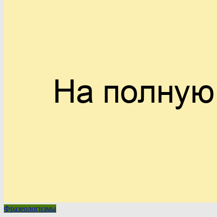
Фразеологизмы