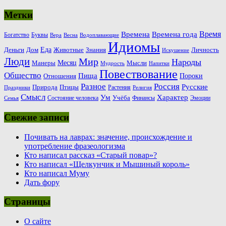
Метки
Время
Времена
Времена года
Богатство
Буквы
Вера
Весна
Водоплавающие
Идиомы
Еда
Деньги
Животные
Знания
Дом
Личность
Искушение
Люди
Мир
Народы
Месяц
Манеры
Мысли
Мудрость
Напитки
Повествование
Общество
Пища
Пороки
Отношения
Россия
Разное
Русские
Природа
Птицы
Растения
Праздники
Религия
Смысл
Ум
Характер
Учёба
Состояние человека
Финансы
Эмоции
Семья
Свежие записи
Почивать на лаврах: значение, происхождение и
употребление фразеологизма
Кто написал рассказ «Старый повар»?
Кто написал «Щелкунчик и Мышиный король»
Кто написал Муму
Дать фору
Страницы
О сайте