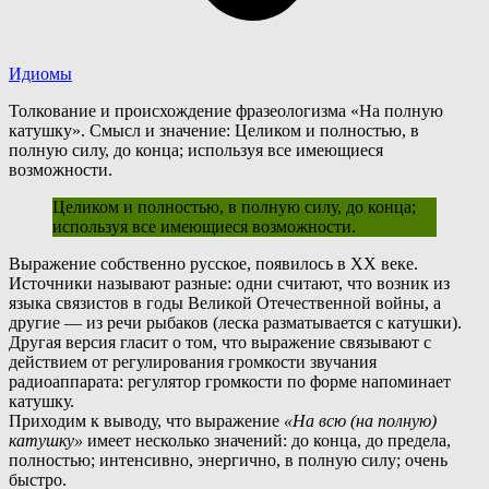
Идиомы
Толкование и происхождение фразеологизма «На полную
катушку». Смысл и значение: Целиком и полностью, в
полную силу, до конца; используя все имеющиеся
возможности.
Целиком и полностью, в полную силу, до конца;
используя все имеющиеся возможности.
В
ыражение собственно русское, появилось в ХХ веке.
Источники называют разные: одни считают, что возник из
языка связистов в годы Великой Отечественной войны, а
другие — из речи рыбаков (леска разматывается с катушки).
Д
ругая версия гласит о том, что выражение связывают с
действием от регулирования громкости звучания
радиоаппарата: регулятор громкости по форме напоминает
катушку.
П
риходим к выводу, что выражение
«На всю (на полную)
катушку»
имеет несколько значений: до конца, до предела,
полностью; интенсивно, энергично, в полную силу; очень
быстро.