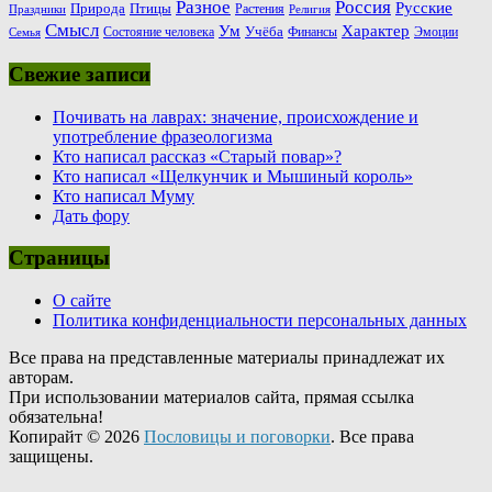
Россия
Разное
Русские
Природа
Птицы
Растения
Праздники
Религия
Смысл
Ум
Характер
Учёба
Состояние человека
Финансы
Эмоции
Семья
Свежие записи
Почивать на лаврах: значение, происхождение и
употребление фразеологизма
Кто написал рассказ «Старый повар»?
Кто написал «Щелкунчик и Мышиный король»
Кто написал Муму
Дать фору
Страницы
О сайте
Политика конфиденциальности персональных данных
Все права на представленные материалы принадлежат их
авторам.
При использовании материалов сайта, прямая ссылка
обязательна!
Копирайт © 2026
Пословицы и поговорки
. Все права
защищены.