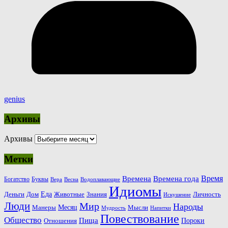
genius
Архивы
Архивы
Метки
Время
Времена
Времена года
Богатство
Буквы
Вера
Весна
Водоплавающие
Идиомы
Еда
Деньги
Животные
Знания
Дом
Личность
Искушение
Люди
Мир
Народы
Месяц
Манеры
Мысли
Мудрость
Напитки
Повествование
Общество
Пища
Пороки
Отношения