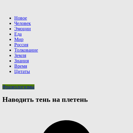
Новое
Человек
Эмоции
Еда
Мир
Россия
Толкование
Земля
Знания
Время
Цитаты
Фразеологизмы
Наводить тень на плетень