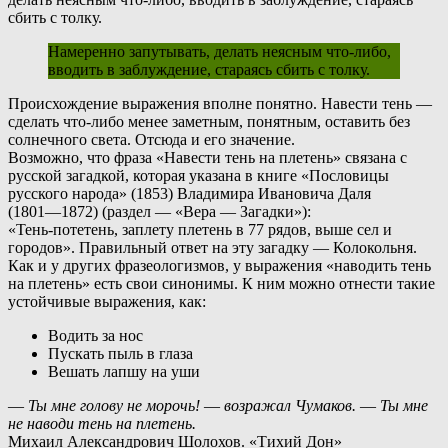
сбить с толку.
Намеренно запутывать, делать неясным что-либо,
вводить в заблуждение, стараясь сбить с толку.
П
роисхождение выражения вполне понятно. Навести тень —
сделать что-либо менее заметным, понятным, оставить без
солнечного света. Отсюда и его значение.
Возможно, что фраза «Навести тень на плетень» связана с
русской загадкой, которая указана в книге «Пословицы
русского народа» (1853) Владимира Ивановича Даля
(1801—1872)
(раздел — «Вера — Загадки»):
«Тень-потетень, заплету плетень в 77 рядов, выше сел и
городов». Правильный ответ на эту загадку — Колокольня.
К
ак и у других фразеологизмов, у выражения «наводить тень
на плетень» есть свои синонимы. К ним можно отнести такие
устойчивые выражения, как:
Водить за нос
Пускать пыль в глаза
Вешать лапшу на уши
― Ты мне голову не морочь! ― возражал Чумаков. ― Ты мне
не наводи тень на плетень.
Михаил Александрович Шолохов. «Тихий Дон»