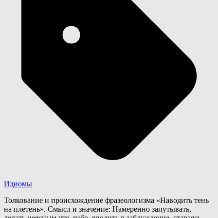
Идиомы
Толкование и происхождение фразеологизма «Наводить тень
на плетень». Смысл и значение: Намеренно запутывать,
делать неясным что-либо, вводить в заблуждение, стараясь