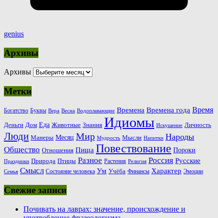
genius
Архивы
Архивы
Метки
Время
Времена
Времена года
Богатство
Буквы
Вера
Весна
Водоплавающие
Идиомы
Еда
Деньги
Животные
Знания
Дом
Личность
Искушение
Люди
Мир
Народы
Месяц
Манеры
Мысли
Мудрость
Напитки
Повествование
Общество
Пища
Пороки
Отношения
Россия
Разное
Русские
Природа
Птицы
Растения
Праздники
Религия
Смысл
Ум
Характер
Учёба
Состояние человека
Финансы
Эмоции
Семья
Свежие записи
Почивать на лаврах: значение, происхождение и
употребление фразеологизма