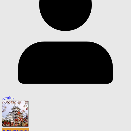
genius
Народы мира