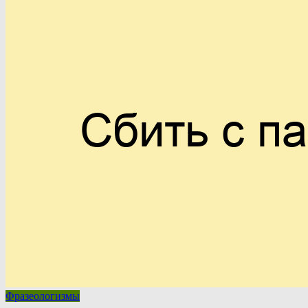
Фразеологизмы