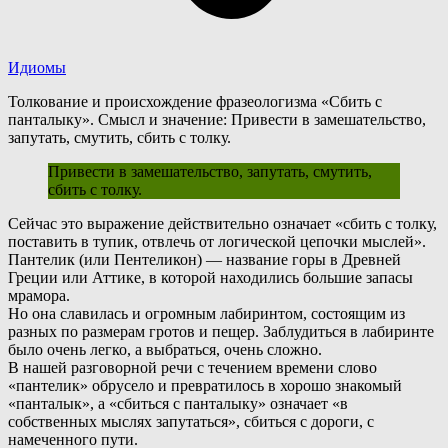
Идиомы
Толкование и происхождение фразеологизма «Сбить с
панталыку». Смысл и значение: Привести в замешательство,
запутать, смутить, сбить с толку.
Привести в замешательство, запутать, смутить,
сбить с толку.
С
ейчас это выражение действительно означает «сбить с толку,
поставить в тупик, отвлечь от логической цепочки мыслей».
Пантелик (или Пентеликон) — название горы в Древней
Греции или Аттике, в которой находились большие запасы
мрамора.
Н
о она славилась и огромным лабиринтом, состоящим из
разных по размерам гротов и пещер. Заблудиться в лабиринте
было очень легко, а выбраться, очень сложно.
В нашей разговорной речи с течением времени слово
«пантелик» обрусело и превратилось в хорошо знакомый
«панталык», а «сбиться с панталыку» означает «в
собственных мыслях запутаться», сбиться с дороги, с
намеченного пути.