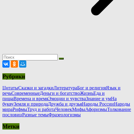
Рубрики
Цитаты
Сказки и загадки
Литература
Бог и религия
Язык и
речь
Современные
Деньги и богатство
Жизнь
Еда и
пища
Времена и время
Эмоции и чувства
Знание и ум
На
букву
Земля и природа
Дружба и друзья
Народы России
Народы
мира
Рифмы
Труд и работа
Человек
Мифы
Афоризмы
Толкование
пословиц
Разные темы
Фразеологизмы
Метки